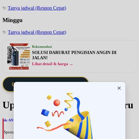
✨
Tanya jadwal (Respon Cepat)
Minggu
✨
Tanya jadwal (Respon Cepat)
Rekomendasi
SOLUSI DARURAT PENGISIAN ANGIN DI
JALAN!
Lihat detail & harga →
Daftarkan Saya via Member VIP
Update Jadwal Dokter terbaru
dr. ANNA ARIANE, SpPDKR
Spesialis: Penyakit Dalam