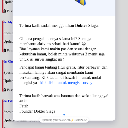
Update terakhir: 2026-08-09 17:28:07
Pusat Pertamina
dr. Myrna Martinus, SpPDKEMD
Spesialis: Penyakit Dalam
Update terakhir: 2026-08-09 17:25:38
Pusat Pertamina
dr. Christiana Liinda Wahyuni, SpOT
Spesialis: Orthopedi
Update terakhir: 2026-08-09 17:16:56
Pusat Pertamina
dr. Edli Warman, SpOT
Spesialis: Orthopedi
Update terakhir: 2026-08-09 17:11:41