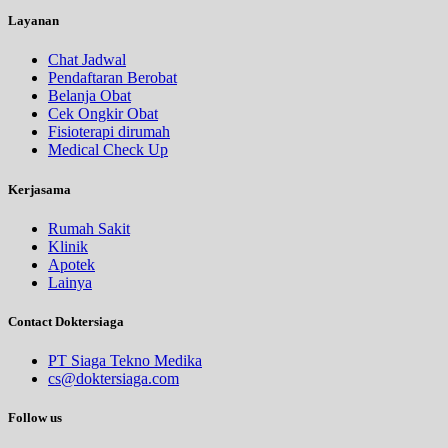
Layanan
Chat Jadwal
Pendaftaran Berobat
Belanja Obat
Cek Ongkir Obat
Fisioterapi dirumah
Medical Check Up
Kerjasama
Rumah Sakit
Klinik
Apotek
Lainya
Contact Doktersiaga
PT Siaga Tekno Medika
cs@doktersiaga.com
Follow us