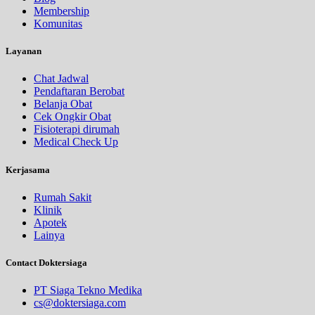
Membership
Komunitas
Layanan
Chat Jadwal
Pendaftaran Berobat
Belanja Obat
Cek Ongkir Obat
Fisioterapi dirumah
Medical Check Up
Kerjasama
Rumah Sakit
Klinik
Apotek
Lainya
Contact Doktersiaga
PT Siaga Tekno Medika
cs@doktersiaga.com