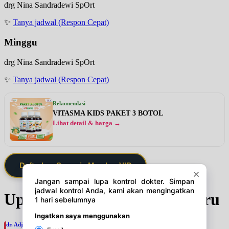
drg Nina Sandradewi SpOrt
✨
Tanya jadwal (Respon Cepat)
Minggu
drg Nina Sandradewi SpOrt
✨
Tanya jadwal (Respon Cepat)
Rekomendasi
VITASMA KIDS PAKET 3 BOTOL
Lihat detail & harga →
Daftarkan Saya via Member VIP
Update Jadwal Dokter terbaru
dr. Adji Suprajitno, SpPD