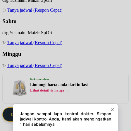
drg Yusmaini Maizir SpOrt
✨
Tanya jadwal (Respon Cepat)
Sabtu
drg Yusmaini Maizir SpOrt
✨
Tanya jadwal (Respon Cepat)
Minggu
✨
Tanya jadwal (Respon Cepat)
Rekomendasi
Lindungi harta anda dari inflasi
Lihat detail & harga →
Daftarkan Saya via Member VIP