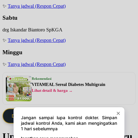
✨
Tanya jadwal (Respon Cepat)
Sabtu
drg Iskandar Biantoro SpKGA
✨
Tanya jadwal (Respon Cepat)
Minggu
✨
Tanya jadwal (Respon Cepat)
Rekomendasi
VITAMEAL Sereal Diabetes Multigrain
Lihat detail & harga →
Daftarkan Saya via Member VIP
Update Jadwal Dokter terbaru