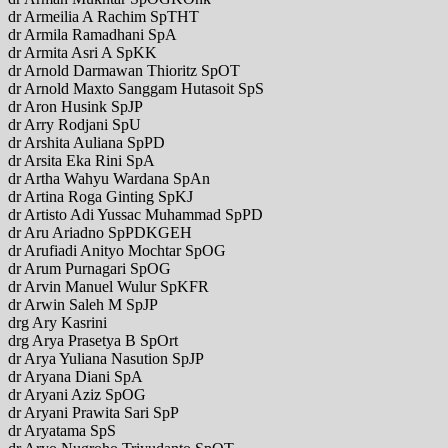
dr Armeilia A Rachim SpTHT
dr Armila Ramadhani SpA
dr Armita Asri A SpKK
dr Arnold Darmawan Thioritz SpOT
dr Arnold Maxto Sanggam Hutasoit SpS
dr Aron Husink SpJP
dr Arry Rodjani SpU
dr Arshita Auliana SpPD
dr Arsita Eka Rini SpA
dr Artha Wahyu Wardana SpAn
dr Artina Roga Ginting SpKJ
dr Artisto Adi Yussac Muhammad SpPD
dr Aru Ariadno SpPDKGEH
dr Arufiadi Anityo Mochtar SpOG
dr Arum Purnagari SpOG
dr Arvin Manuel Wulur SpKFR
dr Arwin Saleh M SpJP
drg Ary Kasrini
drg Arya Prasetya B SpOrt
dr Arya Yuliana Nasution SpJP
dr Aryana Diani SpA
dr Aryani Aziz SpOG
dr Aryani Prawita Sari SpP
dr Aryatama SpS