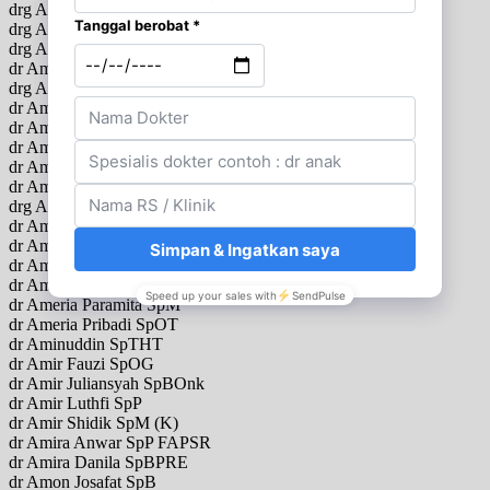
drg Amalia Idaman Sehan Putri
drg Amalia Lystiana Dewi SpBM
drg Amalia N Sjamsuddin SpKG
dr Amalia Yuliasari SpTHT
drg Amanda
dr Amanda Aldilla SpBS
dr Amanda At Siagian SpTHT
dr Amanda Pitarini Utari SpPD
dr Amaranto Santoso Ongko SpPD
dr Ambaradewi SpA M.Biomed
drg Ambarini
dr Amelia SpM
dr Amelia Fitria Dewi SpPD
dr Amelia Istiqomah SpPD
dr Amelia Tandriyadi SpP
dr Ameria Paramita SpM
dr Ameria Pribadi SpOT
dr Aminuddin SpTHT
dr Amir Fauzi SpOG
dr Amir Juliansyah SpBOnk
dr Amir Luthfi SpP
dr Amir Shidik SpM (K)
dr Amira Anwar SpP FAPSR
dr Amira Danila SpBPRE
dr Amon Josafat SpB