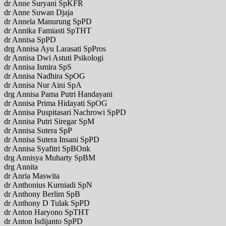
dr Anne Suryani SpKFR
dr Anne Suwan Djaja
dr Annela Manurung SpPD
dr Annika Famiasti SpTHT
dr Annisa SpPD
drg Annisa Ayu Larasati SpPros
dr Annisa Dwi Astuti Psikologi
dr Annisa Ismira SpS
dr Annisa Nadhira SpOG
dr Annisa Nur Aini SpA
drg Annisa Pama Putri Handayani
dr Annisa Prima Hidayati SpOG
dr Annisa Puspitasari Nachrowi SpPD
dr Annisa Putri Siregar SpM
dr Annisa Sutera SpP
dr Annisa Sutera Insani SpPD
dr Annisa Syafitri SpBOnk
drg Annisya Muharty SpBM
drg Annita
dr Anria Maswita
dr Anthonius Kurniadi SpN
dr Anthony Berlim SpB
dr Anthony D Tulak SpPD
dr Anton Haryono SpTHT
dr Anton Isdijanto SpPD