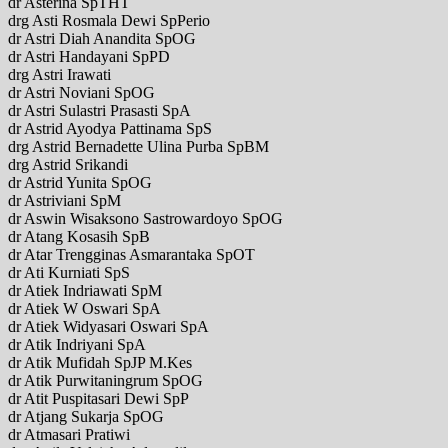
dr Asterina SpTHT
drg Asti Rosmala Dewi SpPerio
dr Astri Diah Anandita SpOG
dr Astri Handayani SpPD
drg Astri Irawati
dr Astri Noviani SpOG
dr Astri Sulastri Prasasti SpA
dr Astrid Ayodya Pattinama SpS
drg Astrid Bernadette Ulina Purba SpBM
drg Astrid Srikandi
dr Astrid Yunita SpOG
dr Astriviani SpM
dr Aswin Wisaksono Sastrowardoyo SpOG
dr Atang Kosasih SpB
dr Atar Trengginas Asmarantaka SpOT
dr Ati Kurniati SpS
dr Atiek Indriawati SpM
dr Atiek W Oswari SpA
dr Atiek Widyasari Oswari SpA
dr Atik Indriyani SpA
dr Atik Mufidah SpJP M.Kes
dr Atik Purwitaningrum SpOG
dr Atit Puspitasari Dewi SpP
dr Atjang Sukarja SpOG
dr Atmasari Pratiwi