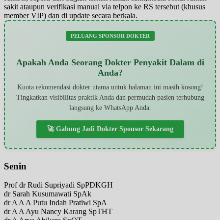
sakit ataupun verifikasi manual via telpon ke RS tersebut (khusus
member VIP) dan di update secara berkala.
PELUANG SPONSOR DOKTER
Apakah Anda Seorang Dokter Penyakit Dalam di
Anda?
Kuota rekomendasi dokter utama untuk halaman ini masih kosong!
Tingkatkan visibilitas praktik Anda dan permudah pasien terhubung
langsung ke WhatsApp Anda.
🚀 Gabung Jadi Dokter Sponsor Sekarang
Senin
Prof dr Rudi Supriyadi SpPDKGH
dr Sarah Kusumawati SpAk
dr A A A Putu Indah Pratiwi SpA
dr A A Ayu Nancy Karang SpTHT