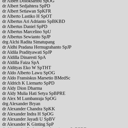
dr Albert Doloksaribu SpOG
dr Albert Sedjahtera SpPD
dr Albert Setiawan SpKFR
dr Alberto Lastiko H SpOT
dr Albertus Ari Adrianto SpBKBD
dr Albertus Daniel SpPD
dr Albertus Marcelino SpU
dr Albertus Sewianto SpJP
drg Alchi Radita Simatupang
dr Aldhi Pradana Hernugrahanto SpJP
dr Aldila Pradityawati SpJP
dr Aldilla Dinaresti SpA
dr Aldilla Faiza SpA
dr Aldityas Eko W SpTHT
dr Aldo Alberto Lawu SpOG
dr Aldo Fransiskus Marsetio BMedSc
dr Aldrich K Liemarto SpPD
dr Aldy Dion Dharma
dr Aldy Mulia Hati Setya SpBPRE
dr Alex M Lumbanraja SpOG
drg Alexander Bryan
dr Alexander Chandra SpKK
dr Alexander Indra H SpOG
dr Alexander Jayadi U SpBV
dr Alexander K Ginting SpP