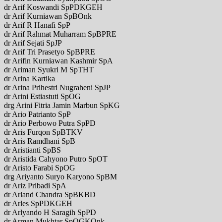
dr Arif Koswandi SpPDKGEH
dr Arif Kurniawan SpBOnk
dr Arif R Hanafi SpP
dr Arif Rahmat Muharram SpBPRE
dr Arif Sejati SpJP
dr Arif Tri Prasetyo SpBPRE
dr Arifin Kurniawan Kashmir SpA
dr Ariman Syukri M SpTHT
dr Arina Kartika
dr Arina Prihestri Nugraheni SpJP
dr Arini Estiastuti SpOG
drg Arini Fitria Jamin Marbun SpKG
dr Ario Patrianto SpP
dr Ario Perbowo Putra SpPD
dr Aris Furqon SpBTKV
dr Aris Ramdhani SpB
dr Aristianti SpBS
dr Aristida Cahyono Putro SpOT
dr Aristo Farabi SpOG
drg Ariyanto Suryo Karyono SpBM
dr Ariz Pribadi SpA
dr Arland Chandra SpBKBD
dr Arles SpPDKGEH
dr Arlyando H Saragih SpPD
dr Arman Mukhtar SpOGKOnk