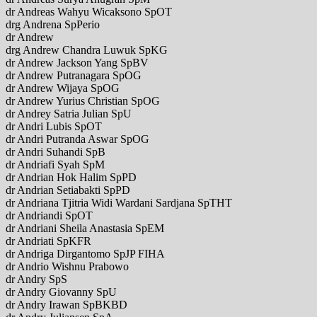
dr Andreas Wahyu Wicaksono SpOT
drg Andrena SpPerio
dr Andrew
drg Andrew Chandra Luwuk SpKG
dr Andrew Jackson Yang SpBV
dr Andrew Putranagara SpOG
dr Andrew Wijaya SpOG
dr Andrew Yurius Christian SpOG
dr Andrey Satria Julian SpU
dr Andri Lubis SpOT
dr Andri Putranda Aswar SpOG
dr Andri Suhandi SpB
dr Andriafi Syah SpM
dr Andrian Hok Halim SpPD
dr Andrian Setiabakti SpPD
dr Andriana Tjitria Widi Wardani Sardjana SpTHT
dr Andriandi SpOT
dr Andriani Sheila Anastasia SpEM
dr Andriati SpKFR
dr Andriga Dirgantomo SpJP FIHA
dr Andrio Wishnu Prabowo
dr Andry SpS
dr Andry Giovanny SpU
dr Andry Irawan SpBKBD