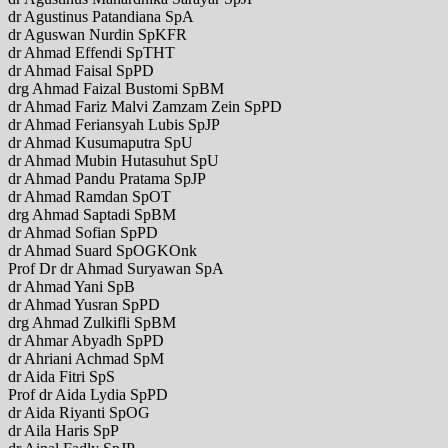
dr Agustinus Patandiana SpA
dr Aguswan Nurdin SpKFR
dr Ahmad Effendi SpTHT
dr Ahmad Faisal SpPD
drg Ahmad Faizal Bustomi SpBM
dr Ahmad Fariz Malvi Zamzam Zein SpPD
dr Ahmad Feriansyah Lubis SpJP
dr Ahmad Kusumaputra SpU
dr Ahmad Mubin Hutasuhut SpU
dr Ahmad Pandu Pratama SpJP
dr Ahmad Ramdan SpOT
drg Ahmad Saptadi SpBM
dr Ahmad Sofian SpPD
dr Ahmad Suard SpOGKOnk
Prof Dr dr Ahmad Suryawan SpA
dr Ahmad Yani SpB
dr Ahmad Yusran SpPD
drg Ahmad Zulkifli SpBM
dr Ahmar Abyadh SpPD
dr Ahriani Achmad SpM
dr Aida Fitri SpS
Prof dr Aida Lydia SpPD
dr Aida Riyanti SpOG
dr Aila Haris SpP