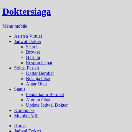
Doktersiaga
Menu mobile
Asisten Virtual
Jadwal Dokter
Search
Browse
Hari ini
Respon Cepat
Solusi Pasien
Daftar Berobat
Belanja Obat
Antar Obat
Status
Pendaftaran Berobat
Antrian Obat
Update Jadwal Dokter
Komunitas
Member VIP
Home
Jadwal Dokter