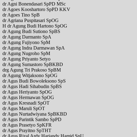
dr Agni Bonendasari SpPD MSc
dr Agoes Kooshartoro SpPD KKV
dr Agoes Tino SpB
dr Agriana Puspitasari SpOG
H dr Agung Budi Hartono SpOG
dr Agung Budi Sutiono SpBS
dr Agung Darmanto SpA
dr Agung Fujiyono SpM
dr Agung Indra Darmawan SpA
dr Agung Nugroho SpM
dr Agung Priyanto Setyo
dr Agung Sumastoro SpBKBD
drg Agung Tri Prakoso SpBM
dr Agung Witjaksono SpOG
dr Agus Budi Bowoleksono SpS
dr Agus Hadi Sihabudin SpBS
dr Agus Heriyanto SpOG
dr Agus Hermawan SpOG
dr Agus Kresnadi SpOT
dr Agus Maruli SpOT
dr Agus Nurtadwiyana SpBKBD
dr Agus Parintik Sambo SpPD
dr Agus Prasetyo SpKFR
dr Agus Prayitno SpTHT
dr Agus Rizal Ardy Hariandy Hamid SpU