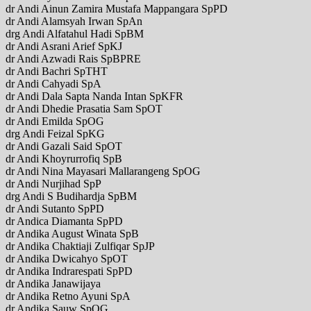
dr Andi Ainun Zamira Mustafa Mappangara SpPD
dr Andi Alamsyah Irwan SpAn
drg Andi Alfatahul Hadi SpBM
dr Andi Asrani Arief SpKJ
dr Andi Azwadi Rais SpBPRE
dr Andi Bachri SpTHT
dr Andi Cahyadi SpA
dr Andi Dala Sapta Nanda Intan SpKFR
dr Andi Dhedie Prasatia Sam SpOT
dr Andi Emilda SpOG
drg Andi Feizal SpKG
dr Andi Gazali Said SpOT
dr Andi Khoyrurrofiq SpB
dr Andi Nina Mayasari Mallarangeng SpOG
dr Andi Nurjihad SpP
drg Andi S Budihardja SpBM
dr Andi Sutanto SpPD
dr Andica Diamanta SpPD
dr Andika August Winata SpB
dr Andika Chaktiaji Zulfiqar SpJP
dr Andika Dwicahyo SpOT
dr Andika Indrarespati SpPD
dr Andika Janawijaya
dr Andika Retno Ayuni SpA
dr Andika Sauw SpOG