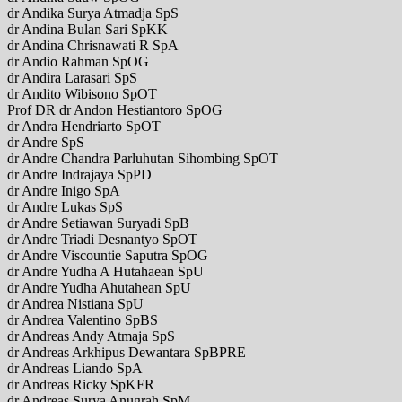
dr Andika Surya Atmadja SpS
dr Andina Bulan Sari SpKK
dr Andina Chrisnawati R SpA
dr Andio Rahman SpOG
dr Andira Larasari SpS
dr Andito Wibisono SpOT
Prof DR dr Andon Hestiantoro SpOG
dr Andra Hendriarto SpOT
dr Andre SpS
dr Andre Chandra Parluhutan Sihombing SpOT
dr Andre Indrajaya SpPD
dr Andre Inigo SpA
dr Andre Lukas SpS
dr Andre Setiawan Suryadi SpB
dr Andre Triadi Desnantyo SpOT
dr Andre Viscountie Saputra SpOG
dr Andre Yudha A Hutahaean SpU
dr Andre Yudha Ahutahean SpU
dr Andrea Nistiana SpU
dr Andrea Valentino SpBS
dr Andreas Andy Atmaja SpS
dr Andreas Arkhipus Dewantara SpBPRE
dr Andreas Liando SpA
dr Andreas Ricky SpKFR
dr Andreas Surya Anugrah SpM