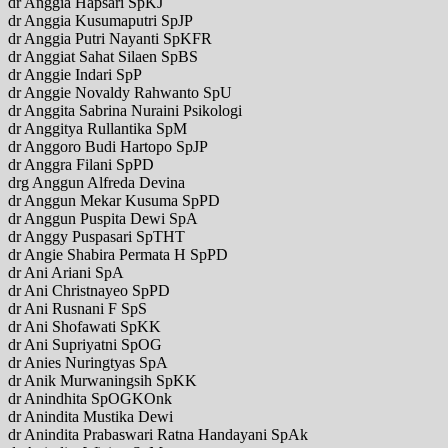
dr Anggia Hapsari SpKJ
dr Anggia Kusumaputri SpJP
dr Anggia Putri Nayanti SpKFR
dr Anggiat Sahat Silaen SpBS
dr Anggie Indari SpP
dr Anggie Novaldy Rahwanto SpU
dr Anggita Sabrina Nuraini Psikologi
dr Anggitya Rullantika SpM
dr Anggoro Budi Hartopo SpJP
dr Anggra Filani SpPD
drg Anggun Alfreda Devina
dr Anggun Mekar Kusuma SpPD
dr Anggun Puspita Dewi SpA
dr Anggy Puspasari SpTHT
dr Angie Shabira Permata H SpPD
dr Ani Ariani SpA
dr Ani Christnayeo SpPD
dr Ani Rusnani F SpS
dr Ani Shofawati SpKK
dr Ani Supriyatni SpOG
dr Anies Nuringtyas SpA
dr Anik Murwaningsih SpKK
dr Anindhita SpOGKOnk
dr Anindita Mustika Dewi
dr Anindita Prabaswari Ratna Handayani SpAk