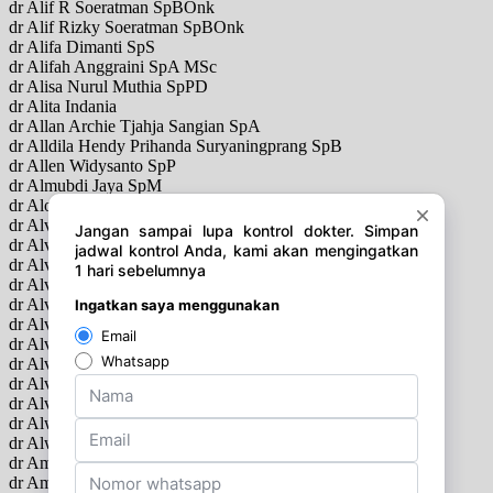
dr Alif R Soeratman SpBOnk
dr Alif Rizky Soeratman SpBOnk
dr Alifa Dimanti SpS
dr Alifah Anggraini SpA MSc
dr Alisa Nurul Muthia SpPD
dr Alita Indania
dr Allan Archie Tjahja Sangian SpA
dr Alldila Hendy Prihanda Suryaningprang SpB
dr Allen Widysanto SpP
dr Almubdi Jaya SpM
dr Alogo Octavianus Karuban SpA
dr Alvi Aulia Rahma SpBS
dr Alvin Abrar Harahap SpBS
dr Alvin H Hardjawinata SpAk
dr Alvin Hadisaputra SpS
dr Alvin Oktomy Putra
dr Alvin Reinaldo SpTHT
dr Alvin Setiawan SpOG
dr Alvina SpPK
dr Alvina Mpsi Psikologi
dr Alvira Rozalina SpPD
dr Alwi Shahab SpPDKEMD
dr Alwidya Rosyid Akhmad Permana SpPD
dr Am Astrid Budiman SpPD
dr Amalia Budhi Hapsari SpM