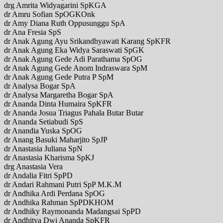
drg Amrita Widyagarini SpKGA
dr Amru Sofian SpOGKOnk
dr Amy Diana Ruth Oppusunggu SpA
dr Ana Fresia SpS
dr Anak Agung Ayu Srikandhyawati Karang SpKFR
dr Anak Agung Eka Widya Saraswati SpGK
dr Anak Agung Gede Adi Parathama SpOG
dr Anak Agung Gede Anom Indraswara SpM
dr Anak Agung Gede Putra P SpM
dr Analysa Bogar SpA
dr Analysa Margaretha Bogar SpA
dr Ananda Dinta Humaira SpKFR
dr Ananda Josua Triagus Pahala Butar Butar
dr Ananda Setiabudi SpS
dr Anandia Yuska SpOG
dr Anang Basuki Maharjito SpJP
dr Anastasia Juliana SpN
dr Anastasia Kharisma SpKJ
drg Anastasia Vera
dr Andalia Fitri SpPD
dr Andari Rahmani Putri SpP M.K.M
dr Andhika Ardi Perdana SpOG
dr Andhika Rahman SpPDKHOM
dr Andhiky Raymonanda Madangsai SpPD
dr Andhitya Dwi Ananda SpKFR