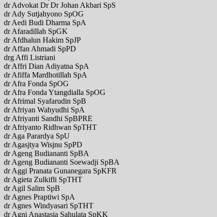
dr Advokat Dr Dr Johan Akbari SpS
dr Ady Sutjahyono SpOG
dr Aedi Budi Dharma SpA
dr Afaradillah SpGK
dr Afdhalun Hakim SpJP
dr Affan Ahmadi SpPD
drg Affi Listriani
dr Affri Dian Adiyatna SpA
dr Afiffa Mardhotillah SpA
dr Afra Fonda SpOG
dr Afra Fonda Ytangdialla SpOG
dr Afrimal Syafarudin SpB
dr Afriyan Wahyudhi SpA
dr Afriyanti Sandhi SpBPRE
dr Afriyanto Ridhwan SpTHT
dr Aga Parardya SpU
dr Agasjtya Wisjnu SpPD
dr Ageng Budiananti SpBA
dr Ageng Budiananti Soewadji SpBA
dr Aggi Pranata Gunanegara SpKFR
dr Agieta Zulkifli SpTHT
dr Agil Salim SpB
dr Agnes Praptiwi SpA
dr Agnes Windyasari SpTHT
dr Agni Anastasia Sahulata SpKK