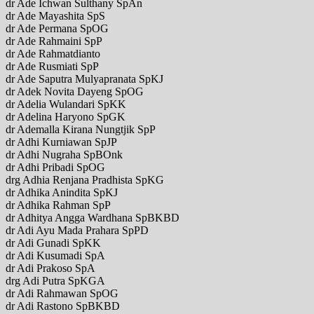
dr Ade Ichwan Sulthany SpAn
dr Ade Mayashita SpS
dr Ade Permana SpOG
dr Ade Rahmaini SpP
dr Ade Rahmatdianto
dr Ade Rusmiati SpP
dr Ade Saputra Mulyapranata SpKJ
dr Adek Novita Dayeng SpOG
dr Adelia Wulandari SpKK
dr Adelina Haryono SpGK
dr Ademalla Kirana Nungtjik SpP
dr Adhi Kurniawan SpJP
dr Adhi Nugraha SpBOnk
dr Adhi Pribadi SpOG
drg Adhia Renjana Pradhista SpKG
dr Adhika Anindita SpKJ
dr Adhika Rahman SpP
dr Adhitya Angga Wardhana SpBKBD
dr Adi Ayu Mada Prahara SpPD
dr Adi Gunadi SpKK
dr Adi Kusumadi SpA
dr Adi Prakoso SpA
drg Adi Putra SpKGA
dr Adi Rahmawan SpOG
dr Adi Rastono SpBKBD