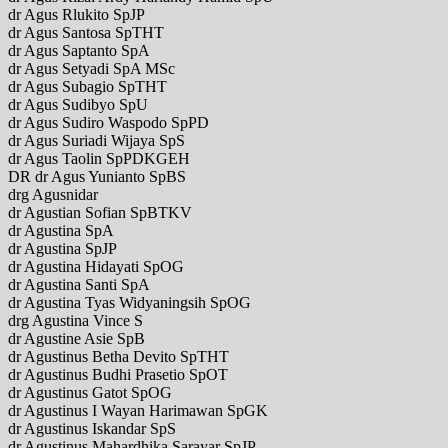
dr Agus Rlukito SpJP
dr Agus Santosa SpTHT
dr Agus Saptanto SpA
dr Agus Setyadi SpA MSc
dr Agus Subagio SpTHT
dr Agus Sudibyo SpU
dr Agus Sudiro Waspodo SpPD
dr Agus Suriadi Wijaya SpS
dr Agus Taolin SpPDKGEH
DR dr Agus Yunianto SpBS
drg Agusnidar
dr Agustian Sofian SpBTKV
dr Agustina SpA
dr Agustina SpJP
dr Agustina Hidayati SpOG
dr Agustina Santi SpA
dr Agustina Tyas Widyaningsih SpOG
drg Agustina Vince S
dr Agustine Asie SpB
dr Agustinus Betha Devito SpTHT
dr Agustinus Budhi Prasetio SpOT
dr Agustinus Gatot SpOG
dr Agustinus I Wayan Harimawan SpGK
dr Agustinus Iskandar SpS
dr Agustinus Mahardhika Sarayar SpJP