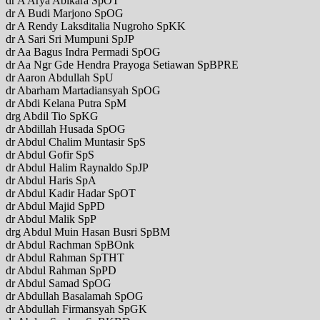
dr A Arya Abikara SpOT
dr A Budi Marjono SpOG
dr A Rendy Laksditalia Nugroho SpKK
dr A Sari Sri Mumpuni SpJP
dr Aa Bagus Indra Permadi SpOG
dr Aa Ngr Gde Hendra Prayoga Setiawan SpBPRE
dr Aaron Abdullah SpU
dr Abarham Martadiansyah SpOG
dr Abdi Kelana Putra SpM
drg Abdil Tio SpKG
dr Abdillah Husada SpOG
dr Abdul Chalim Muntasir SpS
dr Abdul Gofir SpS
dr Abdul Halim Raynaldo SpJP
dr Abdul Haris SpA
dr Abdul Kadir Hadar SpOT
dr Abdul Majid SpPD
dr Abdul Malik SpP
drg Abdul Muin Hasan Busri SpBM
dr Abdul Rachman SpBOnk
dr Abdul Rahman SpTHT
dr Abdul Rahman SpPD
dr Abdul Samad SpOG
dr Abdullah Basalamah SpOG
dr Abdullah Firmansyah SpGK