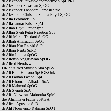
dr Alexander Perkasa-hendropriyono SpBPRE
dr Alexander Sebastian SpOG
dr Alexander Theodore Samosir SpM
dr Alexandra Christine Sabina Engel SpOG
dr Alfa Febrianda SpOG
dr Alfa Januar Krista SpM
dr Alfan Bayu Firmansyah
dr Alfan Syah Putra Nasution SpS
dr Alfi Marita Tristiarti SpOG
dr Alfiah Amiruddin SpOT
dr Alfian Nur Rosyid SpP
dr Alfian Nurbi SpPD
dr Alfin Ludica SpOG
dr Alfonso Anggriawan SpOG
dr Alfred Hendrawan
DR dr Alfred Sutrisno Sim SpBS
dr Ali Budi Harsono SpOGKOnk
dr Ali Farhan Fathoni SpB
dr Ali Khomaini Alhadar SpA
dr Ali Mahmud SpOG
dr Ali Syaugi SpA
dr Alia Narwastu Mabrouka SpM
drg Aliannisya Fatma SpKGA
dr Alicia Agustine SpB
dr Alif Noeriyanto Rahman SpOT