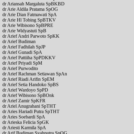
dr Ariansah Margaluta SpBKBD
dr Arie Aldila Pratama SpOG
dr Arie Dian Fatmawati SpA
dr Arie Hl Tobing SpBTKV
dr Arie Wibisono SpBPRE
dr Arie Widyastuti SpB
dr Arief Andri Parwoto SpKK
dr Arief Budiman
dr Arief Fadhilah SpJP
dr Arief Gunadi SpA
dr Arief Pattiiha SpPDKKV
dr Arief Priyadi SpM
dr Arief Purwodito
dr Arief Rachman Setiawan SpAn
dr Arief Riadi Arifin SpEM
dr Arief Setia Handoko SpBS
dr Arief Wardoyo SpPD
dr Arief Wibisono SpBOnk
dr Arief Zamir SpKFR
dr Ariel Anugrahani SpTHT
dr Aries Hariadi Putra SpTHT
dr Aries Soebardi SpA
dr Arieska Felicia SpGK
dr Ariesti Karmila SpA
dr Arif Budiman Syahputra SpOG