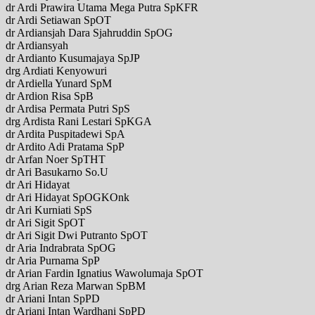
dr Ardi Prawira Utama Mega Putra SpKFR
dr Ardi Setiawan SpOT
dr Ardiansjah Dara Sjahruddin SpOG
dr Ardiansyah
dr Ardianto Kusumajaya SpJP
drg Ardiati Kenyowuri
dr Ardiella Yunard SpM
dr Ardion Risa SpB
dr Ardisa Permata Putri SpS
drg Ardista Rani Lestari SpKGA
dr Ardita Puspitadewi SpA
dr Ardito Adi Pratama SpP
dr Arfan Noer SpTHT
dr Ari Basukarno So.U
dr Ari Hidayat
dr Ari Hidayat SpOGKOnk
dr Ari Kurniati SpS
dr Ari Sigit SpOT
dr Ari Sigit Dwi Putranto SpOT
dr Aria Indrabrata SpOG
dr Aria Purnama SpP
dr Arian Fardin Ignatius Wawolumaja SpOT
drg Arian Reza Marwan SpBM
dr Ariani Intan SpPD
dr Ariani Intan Wardhani SpPD