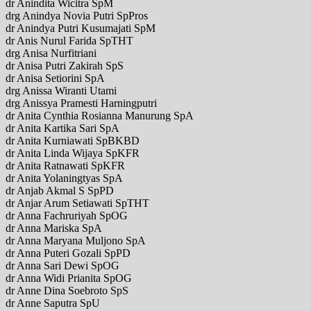
dr Anindita Wicitra SpM
drg Anindya Novia Putri SpPros
dr Anindya Putri Kusumajati SpM
dr Anis Nurul Farida SpTHT
drg Anisa Nurfitriani
dr Anisa Putri Zakirah SpS
dr Anisa Setiorini SpA
drg Anissa Wiranti Utami
drg Anissya Pramesti Harningputri
dr Anita Cynthia Rosianna Manurung SpA
dr Anita Kartika Sari SpA
dr Anita Kurniawati SpBKBD
dr Anita Linda Wijaya SpKFR
dr Anita Ratnawati SpKFR
dr Anita Yolaningtyas SpA
dr Anjab Akmal S SpPD
dr Anjar Arum Setiawati SpTHT
dr Anna Fachruriyah SpOG
dr Anna Mariska SpA
dr Anna Maryana Muljono SpA
dr Anna Puteri Gozali SpPD
dr Anna Sari Dewi SpOG
dr Anna Widi Prianita SpOG
dr Anne Dina Soebroto SpS
dr Anne Saputra SpU