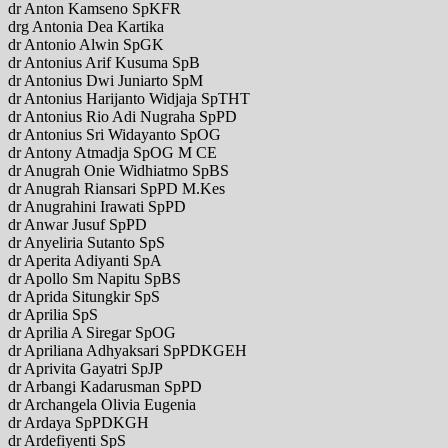
dr Anton Kamseno SpKFR
drg Antonia Dea Kartika
dr Antonio Alwin SpGK
dr Antonius Arif Kusuma SpB
dr Antonius Dwi Juniarto SpM
dr Antonius Harijanto Widjaja SpTHT
dr Antonius Rio Adi Nugraha SpPD
dr Antonius Sri Widayanto SpOG
dr Antony Atmadja SpOG M CE
dr Anugrah Onie Widhiatmo SpBS
dr Anugrah Riansari SpPD M.Kes
dr Anugrahini Irawati SpPD
dr Anwar Jusuf SpPD
dr Anyeliria Sutanto SpS
dr Aperita Adiyanti SpA
dr Apollo Sm Napitu SpBS
dr Aprida Situngkir SpS
dr Aprilia SpS
dr Aprilia A Siregar SpOG
dr Apriliana Adhyaksari SpPDKGEH
dr Aprivita Gayatri SpJP
dr Arbangi Kadarusman SpPD
dr Archangela Olivia Eugenia
dr Ardaya SpPDKGH
dr Ardefiyenti SpS