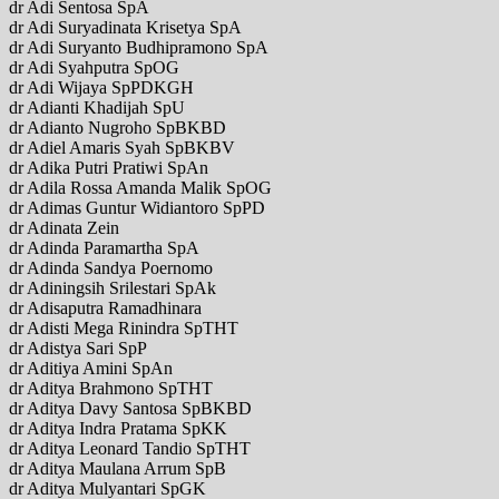
dr Adi Sentosa SpA
dr Adi Suryadinata Krisetya SpA
dr Adi Suryanto Budhipramono SpA
dr Adi Syahputra SpOG
dr Adi Wijaya SpPDKGH
dr Adianti Khadijah SpU
dr Adianto Nugroho SpBKBD
dr Adiel Amaris Syah SpBKBV
dr Adika Putri Pratiwi SpAn
dr Adila Rossa Amanda Malik SpOG
dr Adimas Guntur Widiantoro SpPD
dr Adinata Zein
dr Adinda Paramartha SpA
dr Adinda Sandya Poernomo
dr Adiningsih Srilestari SpAk
dr Adisaputra Ramadhinara
dr Adisti Mega Rinindra SpTHT
dr Adistya Sari SpP
dr Aditiya Amini SpAn
dr Aditya Brahmono SpTHT
dr Aditya Davy Santosa SpBKBD
dr Aditya Indra Pratama SpKK
dr Aditya Leonard Tandio SpTHT
dr Aditya Maulana Arrum SpB
dr Aditya Mulyantari SpGK