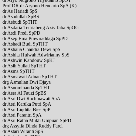
dr Aryo Nugroho Triyudanto SpOT
Prof DR dr Aryono Hendarto SpA (K)
dr As Hariadi SpS
dr Asadullah SpBS
dr Asbudi SpTHT
dr Asdaria Tenriabeng Azis Taba SpOG
dr Asdi Predi SpPD
dr Asep Ema Prawiradilaga SpPD
dr Ashadi Budi SpTHT
dr Ashalia Chandra Dewi SpS
dr Ashita Hulwah Adwirianny SpS
dr Ashwin Kandouw SpKJ
dr Asih Yuliati SpTHT
dr Asma SpTHT
dr Asmawati Adnan SpTHT
drg Asmulian Dwi Djaya
dr Asnominanda SpTHT
dr Asra Al Fauzi SpBS
dr Asri Dwi Rachmawati SpA
dr Asri Kartika Putri SpA
dr Asri Liqditta Bies SpP
dr Asri Parantri SpA
dr Asri Ratna Mukti Umpuan SpPD
drg Assyifa Dinda Ruddy Farel
dr Astari Wiranti SpS