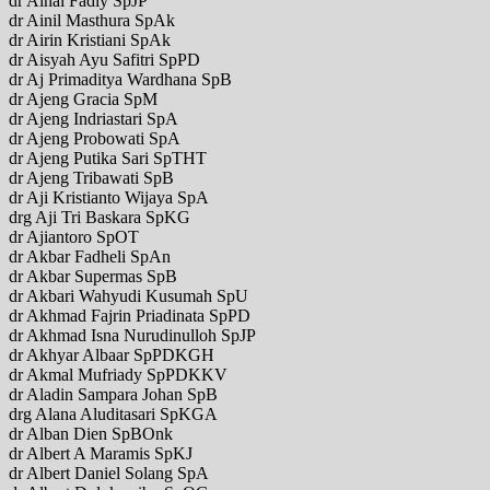
dr Ainal Fadly SpJP
dr Ainil Masthura SpAk
dr Airin Kristiani SpAk
dr Aisyah Ayu Safitri SpPD
dr Aj Primaditya Wardhana SpB
dr Ajeng Gracia SpM
dr Ajeng Indriastari SpA
dr Ajeng Probowati SpA
dr Ajeng Putika Sari SpTHT
dr Ajeng Tribawati SpB
dr Aji Kristianto Wijaya SpA
drg Aji Tri Baskara SpKG
dr Ajiantoro SpOT
dr Akbar Fadheli SpAn
dr Akbar Supermas SpB
dr Akbari Wahyudi Kusumah SpU
dr Akhmad Fajrin Priadinata SpPD
dr Akhmad Isna Nurudinulloh SpJP
dr Akhyar Albaar SpPDKGH
dr Akmal Mufriady SpPDKKV
dr Aladin Sampara Johan SpB
drg Alana Aluditasari SpKGA
dr Alban Dien SpBOnk
dr Albert A Maramis SpKJ
dr Albert Daniel Solang SpA