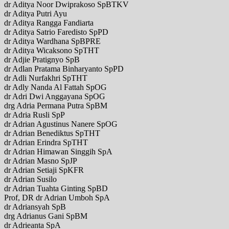
dr Aditya Noor Dwiprakoso SpBTKV
dr Aditya Putri Ayu
dr Aditya Rangga Fandiarta
dr Aditya Satrio Faredisto SpPD
dr Aditya Wardhana SpBPRE
dr Aditya Wicaksono SpTHT
dr Adjie Pratignyo SpB
dr Adlan Pratama Binharyanto SpPD
dr Adli Nurfakhri SpTHT
dr Adly Nanda Al Fattah SpOG
dr Adri Dwi Anggayana SpOG
drg Adria Permana Putra SpBM
dr Adria Rusli SpP
dr Adrian Agustinus Nanere SpOG
dr Adrian Benediktus SpTHT
dr Adrian Erindra SpTHT
dr Adrian Himawan Singgih SpA
dr Adrian Masno SpJP
dr Adrian Setiaji SpKFR
dr Adrian Susilo
dr Adrian Tuahta Ginting SpBD
Prof, DR dr Adrian Umboh SpA
dr Adriansyah SpB
drg Adrianus Gani SpBM
dr Adrieanta SpA