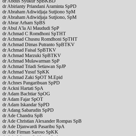
dr Abdus Syukur SpBKBD
dr Abirianty Priandani Araminta SpPD
dr Abraham Adiwidjaja Sutjiono SpM
dr Abraham Adiwidjaja Sutjiono, SpM
dr Abrar Arham SpBS
dr Abul A'la Al Maududi SpP
dr Achmad C Romdhoni SpTHT
dr Achmad Chusnu Romdhoni SpTHT
dr Achmad Dimas Putranto SpBTKV
dr Achmad Faisal SpBTKV
dr Achmad Marzuki SpBTKV
dr Achmad Mulawarman SpP
dr Achmad Triadi Setiawan SpJP
dr Achmad Yusuf SpKK
dr Achmad Zaki SpOT M.Epid
dr Achnes Pangaribuan SpPD
dr Ackni Hartati SpA
dr Adam Bachtiar SpOG
dr Adam Fajar SpOT
dr Adam Iskandar SpPD
dr Adang Sabarudin SpPD
dr Ade Chandra SpB
dr Ade Christian Alexander Rompas SpB
dr Ade Djanwardi Pasaribu SpA
dr Ade Firman Saroso SpKK