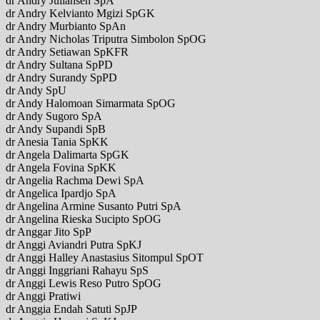
dr Andry Juliansen SpA
dr Andry Kelvianto Mgizi SpGK
dr Andry Murbianto SpAn
dr Andry Nicholas Triputra Simbolon SpOG
dr Andry Setiawan SpKFR
dr Andry Sultana SpPD
dr Andry Surandy SpPD
dr Andy SpU
dr Andy Halomoan Simarmata SpOG
dr Andy Sugoro SpA
dr Andy Supandi SpB
dr Anesia Tania SpKK
dr Angela Dalimarta SpGK
dr Angela Fovina SpKK
dr Angelia Rachma Dewi SpA
dr Angelica Ipardjo SpA
dr Angelina Armine Susanto Putri SpA
dr Angelina Rieska Sucipto SpOG
dr Anggar Jito SpP
dr Anggi Aviandri Putra SpKJ
dr Anggi Halley Anastasius Sitompul SpOT
dr Anggi Inggriani Rahayu SpS
dr Anggi Lewis Reso Putro SpOG
dr Anggi Pratiwi
dr Anggia Endah Satuti SpJP