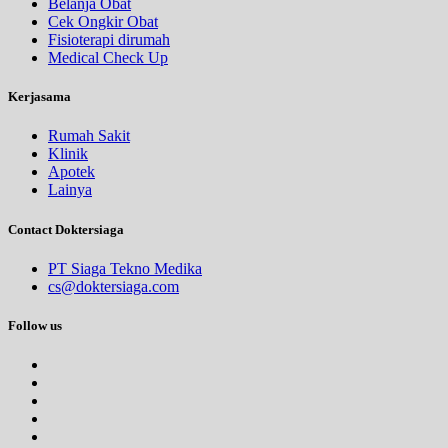
Belanja Obat
Cek Ongkir Obat
Fisioterapi dirumah
Medical Check Up
Kerjasama
Rumah Sakit
Klinik
Apotek
Lainya
Contact Doktersiaga
PT Siaga Tekno Medika
cs@doktersiaga.com
Follow us