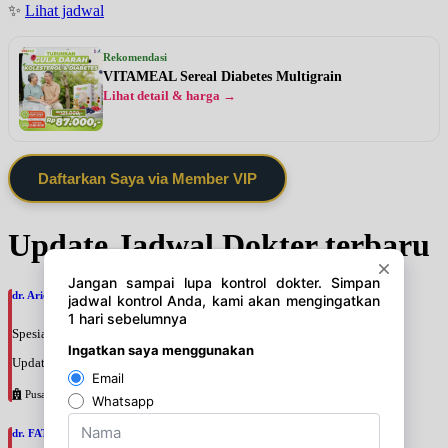
✨
Lihat jadwal
Rekomendasi
VITAMEAL Sereal Diabetes Multigrain
Lihat detail & harga →
Daftarkan Saya via Member VIP
Update Jadwal Dokter terbaru
dr. Ario Baskoro, SpU
Spesialis: Bedah Urologi
Update terakhir: 2026-08-06 18:46:06
Pusat Pertamina
dr. FATAN ABSHARI, SpU