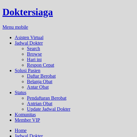
Doktersiaga
Menu mobile
Asisten Virtual
Jadwal Dokter
Search
Browse
Hari ini
Respon Cepat
Solusi Pasien
Daftar Berobat
Belanja Obat
Antar Obat
Status
Pendaftaran Berobat
Antrian Obat
Update Jadwal Dokter
Komunitas
Member VIP
Home
Jadwal Dokter