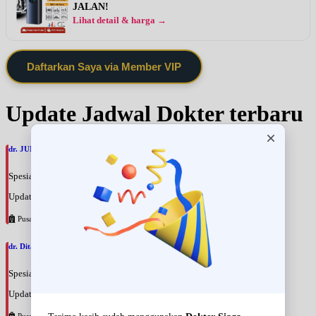
JALAN!
Lihat detail & harga →
Daftarkan Saya via Member VIP
Update Jadwal Dokter terbaru
dr. JUMI SOEPITAANGGRAENI, SpRad
Spesialis: Radiologi
Update terakhir: 2026-08-09 09:45:20
Pusat Pertamina
dr. Dita Gemiana, SpPD
Spesialis: Penyakit Dalam
Update terakhir: 2026-08-09 09:34:47
Pusat Pertamina