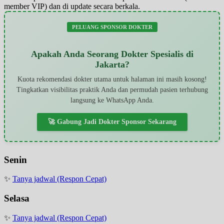
member VIP) dan di update secara berkala.
PELUANG SPONSOR DOKTER
Apakah Anda Seorang Dokter Spesialis di
Jakarta?
Kuota rekomendasi dokter utama untuk halaman ini masih kosong!
Tingkatkan visibilitas praktik Anda dan permudah pasien terhubung
langsung ke WhatsApp Anda.
🚀 Gabung Jadi Dokter Sponsor Sekarang
Senin
✨
Tanya jadwal (Respon Cepat)
Selasa
✨
Tanya jadwal (Respon Cepat)