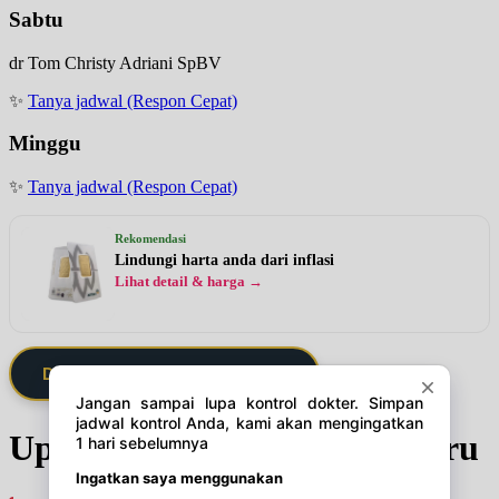
Sabtu
dr Tom Christy Adriani SpBV
✨
Tanya jadwal (Respon Cepat)
Minggu
✨
Tanya jadwal (Respon Cepat)
Rekomendasi
Lindungi harta anda dari inflasi
Lihat detail & harga →
Daftarkan Saya via Member VIP
Update Jadwal Dokter terbaru