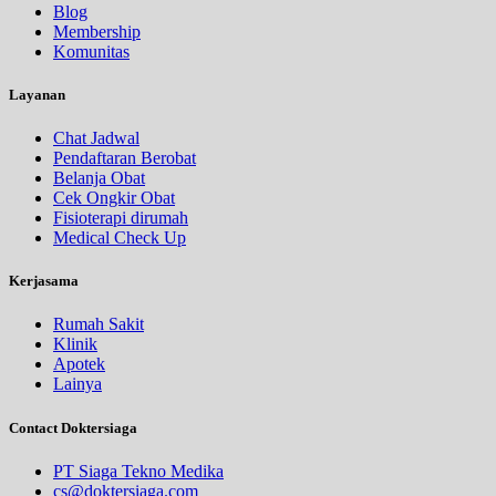
Blog
Membership
Komunitas
Layanan
Chat Jadwal
Pendaftaran Berobat
Belanja Obat
Cek Ongkir Obat
Fisioterapi dirumah
Medical Check Up
Kerjasama
Rumah Sakit
Klinik
Apotek
Lainya
Contact Doktersiaga
PT Siaga Tekno Medika
cs@doktersiaga.com