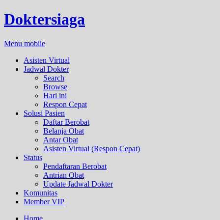
Doktersiaga
Menu mobile
Asisten Virtual
Jadwal Dokter
Search
Browse
Hari ini
Respon Cepat
Solusi Pasien
Daftar Berobat
Belanja Obat
Antar Obat
Asisten Virtual (Respon Cepat)
Status
Pendaftaran Berobat
Antrian Obat
Update Jadwal Dokter
Komunitas
Member VIP
Home