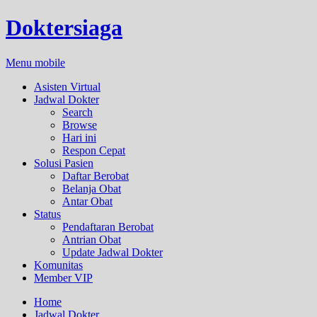
Doktersiaga
Menu mobile
Asisten Virtual
Jadwal Dokter
Search
Browse
Hari ini
Respon Cepat
Solusi Pasien
Daftar Berobat
Belanja Obat
Antar Obat
Status
Pendaftaran Berobat
Antrian Obat
Update Jadwal Dokter
Komunitas
Member VIP
Home
Jadwal Dokter