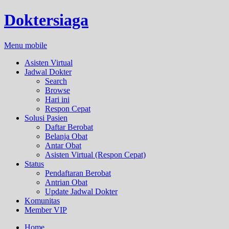
Doktersiaga
Menu mobile
Asisten Virtual
Jadwal Dokter
Search
Browse
Hari ini
Respon Cepat
Solusi Pasien
Daftar Berobat
Belanja Obat
Antar Obat
Asisten Virtual (Respon Cepat)
Status
Pendaftaran Berobat
Antrian Obat
Update Jadwal Dokter
Komunitas
Member VIP
Home