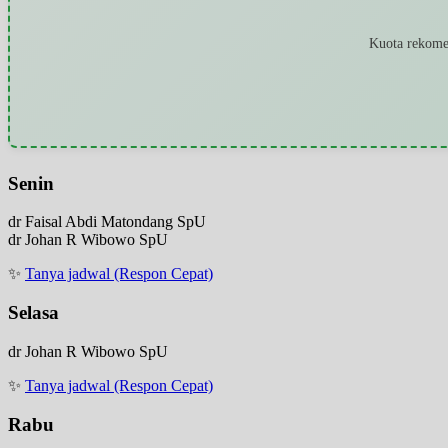
Kuota rekomen
Senin
dr Faisal Abdi Matondang SpU
dr Johan R Wibowo SpU
✨
Tanya jadwal (Respon Cepat)
Selasa
dr Johan R Wibowo SpU
✨
Tanya jadwal (Respon Cepat)
Rabu