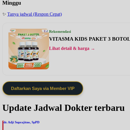
Minggu
✨
Tanya jadwal (Respon Cepat)
Rekomendasi
VITASMA KIDS PAKET 3 BOTO
Lihat detail & harga →
Daftarkan Saya via Member VIP
Update Jadwal Dokter terbaru
dr. Adji Suprajitno, SpPD