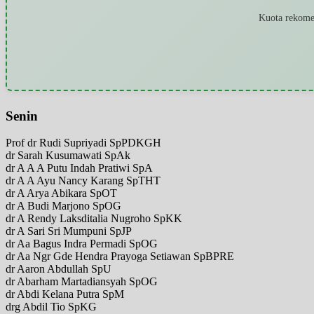
Kuota rekomen
Senin
Prof dr Rudi Supriyadi SpPDKGH
dr Sarah Kusumawati SpAk
dr A A A Putu Indah Pratiwi SpA
dr A A Ayu Nancy Karang SpTHT
dr A Arya Abikara SpOT
dr A Budi Marjono SpOG
dr A Rendy Laksditalia Nugroho SpKK
dr A Sari Sri Mumpuni SpJP
dr Aa Bagus Indra Permadi SpOG
dr Aa Ngr Gde Hendra Prayoga Setiawan SpBPRE
dr Aaron Abdullah SpU
dr Abarham Martadiansyah SpOG
dr Abdi Kelana Putra SpM
drg Abdil Tio SpKG