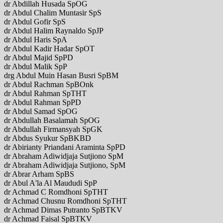
dr Abdillah Husada SpOG
dr Abdul Chalim Muntasir SpS
dr Abdul Gofir SpS
dr Abdul Halim Raynaldo SpJP
dr Abdul Haris SpA
dr Abdul Kadir Hadar SpOT
dr Abdul Majid SpPD
dr Abdul Malik SpP
drg Abdul Muin Hasan Busri SpBM
dr Abdul Rachman SpBOnk
dr Abdul Rahman SpTHT
dr Abdul Rahman SpPD
dr Abdul Samad SpOG
dr Abdullah Basalamah SpOG
dr Abdullah Firmansyah SpGK
dr Abdus Syukur SpBKBD
dr Abirianty Priandani Araminta SpPD
dr Abraham Adiwidjaja Sutjiono SpM
dr Abraham Adiwidjaja Sutjiono, SpM
dr Abrar Arham SpBS
dr Abul A'la Al Maududi SpP
dr Achmad C Romdhoni SpTHT
dr Achmad Chusnu Romdhoni SpTHT
dr Achmad Dimas Putranto SpBTKV
dr Achmad Faisal SpBTKV