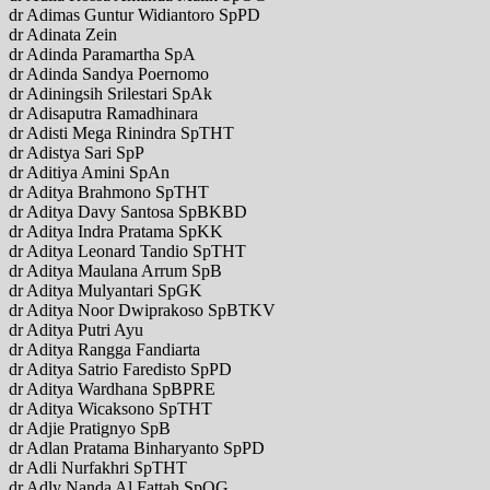
dr Adimas Guntur Widiantoro SpPD
dr Adinata Zein
dr Adinda Paramartha SpA
dr Adinda Sandya Poernomo
dr Adiningsih Srilestari SpAk
dr Adisaputra Ramadhinara
dr Adisti Mega Rinindra SpTHT
dr Adistya Sari SpP
dr Aditiya Amini SpAn
dr Aditya Brahmono SpTHT
dr Aditya Davy Santosa SpBKBD
dr Aditya Indra Pratama SpKK
dr Aditya Leonard Tandio SpTHT
dr Aditya Maulana Arrum SpB
dr Aditya Mulyantari SpGK
dr Aditya Noor Dwiprakoso SpBTKV
dr Aditya Putri Ayu
dr Aditya Rangga Fandiarta
dr Aditya Satrio Faredisto SpPD
dr Aditya Wardhana SpBPRE
dr Aditya Wicaksono SpTHT
dr Adjie Pratignyo SpB
dr Adlan Pratama Binharyanto SpPD
dr Adli Nurfakhri SpTHT
dr Adly Nanda Al Fattah SpOG