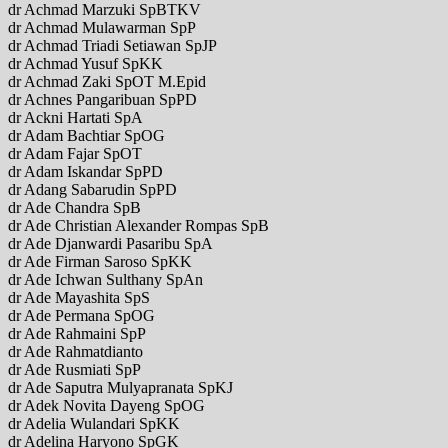
dr Achmad Marzuki SpBTKV
dr Achmad Mulawarman SpP
dr Achmad Triadi Setiawan SpJP
dr Achmad Yusuf SpKK
dr Achmad Zaki SpOT M.Epid
dr Achnes Pangaribuan SpPD
dr Ackni Hartati SpA
dr Adam Bachtiar SpOG
dr Adam Fajar SpOT
dr Adam Iskandar SpPD
dr Adang Sabarudin SpPD
dr Ade Chandra SpB
dr Ade Christian Alexander Rompas SpB
dr Ade Djanwardi Pasaribu SpA
dr Ade Firman Saroso SpKK
dr Ade Ichwan Sulthany SpAn
dr Ade Mayashita SpS
dr Ade Permana SpOG
dr Ade Rahmaini SpP
dr Ade Rahmatdianto
dr Ade Rusmiati SpP
dr Ade Saputra Mulyapranata SpKJ
dr Adek Novita Dayeng SpOG
dr Adelia Wulandari SpKK
dr Adelina Haryono SpGK