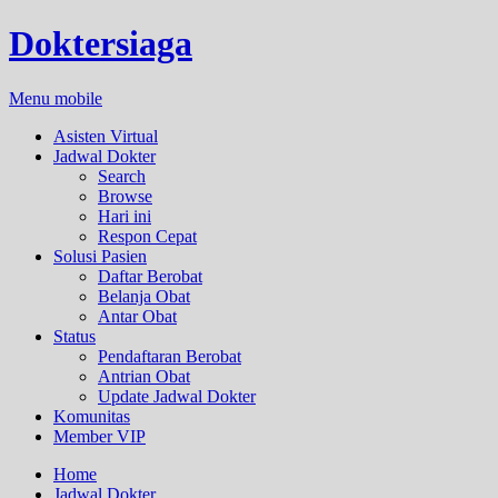
Doktersiaga
Menu mobile
Asisten Virtual
Jadwal Dokter
Search
Browse
Hari ini
Respon Cepat
Solusi Pasien
Daftar Berobat
Belanja Obat
Antar Obat
Status
Pendaftaran Berobat
Antrian Obat
Update Jadwal Dokter
Komunitas
Member VIP
Home
Jadwal Dokter