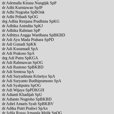
dr Ademalla Kirana Nungtjik SpP
dr Adhi Kurniawan SpJP
dr Adhi Nugraha SpBOnk
dr Adhi Pribadi SpOG
drg Adhia Renjana Pradhista SpKG
dr Adhika Anindita SpKJ
dr Adhika Rahman SpP
dr Adhitya Angga Wardhana SpBKBD
dr Adi Ayu Mada Prahara SpPD
dr Adi Gunadi SpKK
dr Adi Kusumadi SpA
dr Adi Prakoso SpA
drg Adi Putra SpKGA
dr Adi Rahmawan SpOG
dr Adi Rastono SpBKBD
dr Adi Sentosa SpA
dr Adi Suryadinata Krisetya SpA
dr Adi Suryanto Budhipramono SpA
dr Adi Syahputra SpOG
dr Adi Wijaya SpPDKGH
dr Adianti Khadijah SpU
dr Adianto Nugroho SpBKBD
dr Adiel Amaris Syah SpBKBV
dr Adika Putri Pratiwi SpAn
dr Adila Rossa Amanda Malik SpOG