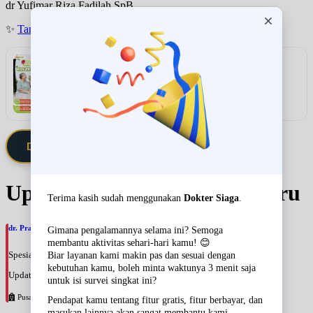
dr Yufimar Riza Fadilah SpB
✨
Tanya jadwal (Respon Cepat)
Rekomendasi
VITAMEAL Sereal Diabetes Multigrain
Lihat detail & harga →
Daftarkan Saya via Member VIP
Update Jadwal Dokter terbaru
dr. Pradewi Indrijastuti, SpRM
Spesialis: Rehabilitasi Medik
Update terakhir: 2026-08-09 13:06:10
Pusat Pertamina