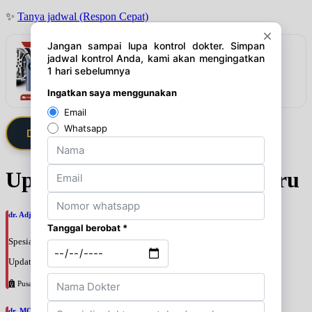
✨
Tanya jadwal (Respon Cepat)
Rekomendasi
SOLUSI DARURAT PENGISIAN ANGIN DI
JALAN!
Lihat detail & harga →
Daftarkan Saya via Member VIP
Update Jadwal Dokter terbaru
dr. Adji Suprajitno, SpPD
Spesialis: Penyakit Dalam
Update terakhir: 2026-08-07 20:37:59
Pusat Pertamina
dr. MOCHAMAD PASHA, SpPD