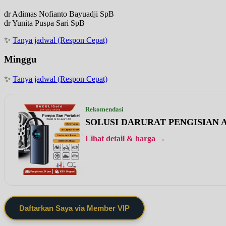
dr Adimas Nofianto Bayuadji SpB
dr Yunita Puspa Sari SpB
✨
Tanya jadwal (Respon Cepat)
Minggu
✨
Tanya jadwal (Respon Cepat)
Rekomendasi
SOLUSI DARURAT PENGISIAN A
Lihat detail & harga →
Daftarkan Saya via Member VIP