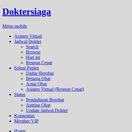
Doktersiaga
Menu mobile
Asisten Virtual
Jadwal Dokter
Search
Browse
Hari ini
Respon Cepat
Solusi Pasien
Daftar Berobat
Belanja Obat
Antar Obat
Asisten Virtual (Respon Cepat)
Status
Pendaftaran Berobat
Antrian Obat
Update Jadwal Dokter
Komunitas
Member VIP
Home