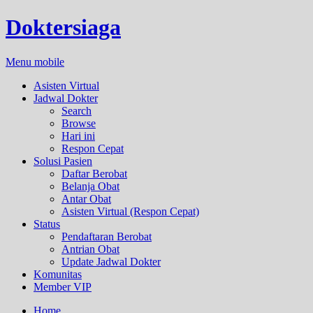
Doktersiaga
Menu mobile
Asisten Virtual
Jadwal Dokter
Search
Browse
Hari ini
Respon Cepat
Solusi Pasien
Daftar Berobat
Belanja Obat
Antar Obat
Asisten Virtual (Respon Cepat)
Status
Pendaftaran Berobat
Antrian Obat
Update Jadwal Dokter
Komunitas
Member VIP
Home