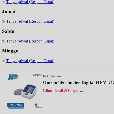
✨
Tanya jadwal (Respon Cepat)
Jumat
✨
Tanya jadwal (Respon Cepat)
Sabtu
✨
Tanya jadwal (Respon Cepat)
Minggu
✨
Tanya jadwal (Respon Cepat)
Rekomendasi
Omron Tensimeter Digital HEM-71
Lihat detail & harga →