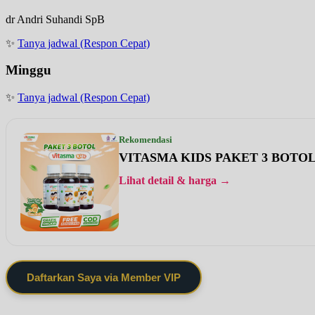
dr Andri Suhandi SpB
✨
Tanya jadwal (Respon Cepat)
Minggu
✨
Tanya jadwal (Respon Cepat)
Rekomendasi
VITASMA KIDS PAKET 3 BOTO
Lihat detail & harga →
Daftarkan Saya via Member VIP