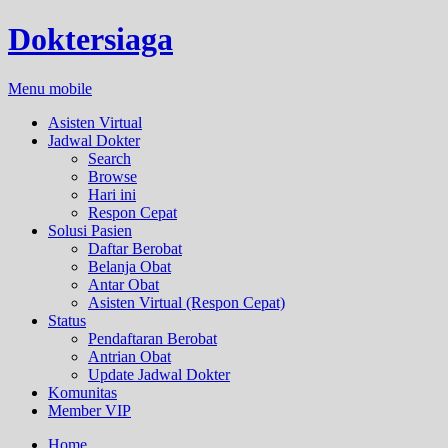
Doktersiaga
Menu mobile
Asisten Virtual
Jadwal Dokter
Search
Browse
Hari ini
Respon Cepat
Solusi Pasien
Daftar Berobat
Belanja Obat
Antar Obat
Asisten Virtual (Respon Cepat)
Status
Pendaftaran Berobat
Antrian Obat
Update Jadwal Dokter
Komunitas
Member VIP
Home