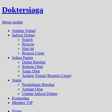
Doktersiaga
Menu mobile
Asisten Virtual
Jadwal Dokter
Search
Browse
Hari ini
Respon Cepat
Solusi Pasien
Daftar Berobat
Belanja Obat
Antar Obat
Asisten Virtual (Respon Cepat)
Status
Pendaftaran Berobat
Antrian Obat
Update Jadwal Dokter
Komunitas
Member VIP
Home