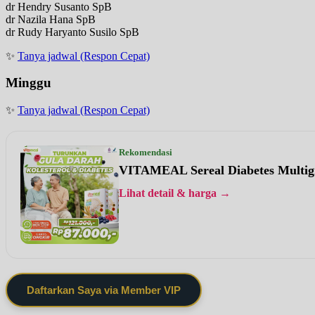
dr Hendry Susanto SpB
dr Nazila Hana SpB
dr Rudy Haryanto Susilo SpB
✨
Tanya jadwal (Respon Cepat)
Minggu
✨
Tanya jadwal (Respon Cepat)
Rekomendasi
VITAMEAL Sereal Diabetes Multig
Lihat detail & harga →
Daftarkan Saya via Member VIP