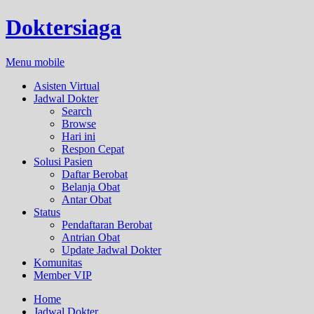
Doktersiaga
Menu mobile
Asisten Virtual
Jadwal Dokter
Search
Browse
Hari ini
Respon Cepat
Solusi Pasien
Daftar Berobat
Belanja Obat
Antar Obat
Status
Pendaftaran Berobat
Antrian Obat
Update Jadwal Dokter
Komunitas
Member VIP
Home
Jadwal Dokter