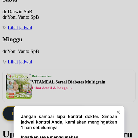
dr Darwin SpB
dr Yoni Vanto SpB
✨
Lihat jadwal
Minggu
dr Yoni Vanto SpB
✨
Lihat jadwal
Rekomendasi
VITAMEAL Sereal Diabetes Multigrain
Lihat detail & harga →
Daftarkan Saya via Member VIP
Update Jadwal Dokter terbaru