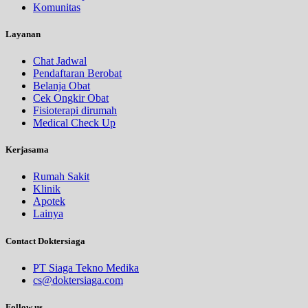
Komunitas
Layanan
Chat Jadwal
Pendaftaran Berobat
Belanja Obat
Cek Ongkir Obat
Fisioterapi dirumah
Medical Check Up
Kerjasama
Rumah Sakit
Klinik
Apotek
Lainya
Contact Doktersiaga
PT Siaga Tekno Medika
cs@doktersiaga.com
Follow us