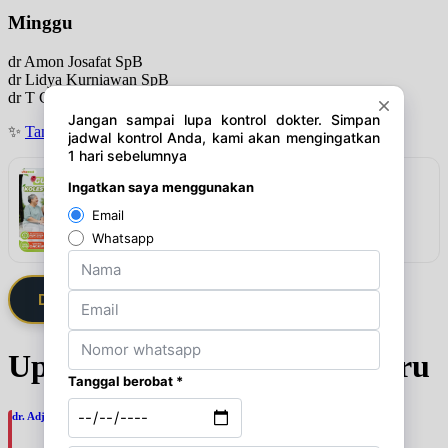
Minggu
dr Amon Josafat SpB
dr Lidya Kurniawan SpB
dr T Chandra Krisynajaya SpB
✨
Tanya jadwal (Respon Cepat)
Rekomendasi
VITAMEAL Sereal Diabetes Multigrain
Lihat detail & harga →
Daftarkan Saya via Member VIP
Update Jadwal Dokter terbaru
dr. Adji Suprajitno, SpPD