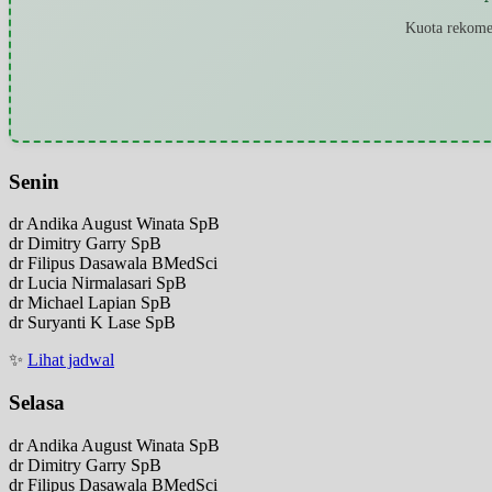
Kuota rekomen
Senin
dr Andika August Winata SpB
dr Dimitry Garry SpB
dr Filipus Dasawala BMedSci
dr Lucia Nirmalasari SpB
dr Michael Lapian SpB
dr Suryanti K Lase SpB
✨
Lihat jadwal
Selasa
dr Andika August Winata SpB
dr Dimitry Garry SpB
dr Filipus Dasawala BMedSci