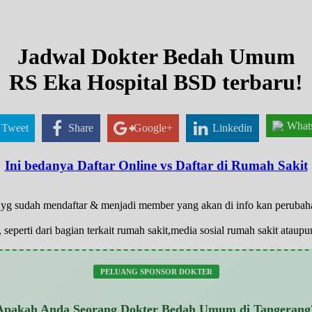
Jadwal Dokter Bedah Umum
RS Eka Hospital BSD terbaru!
What
Tweet
Share
Google+
Linkedin
Ini bedanya Daftar Online vs Daftar di Rumah Sakit
ya yg sudah mendaftar & menjadi member yang akan di info kan peruba
 seperti dari bagian terkait rumah sakit,media sosial rumah sakit atau
PELUANG SPONSOR DOKTER
Apakah Anda Seorang Dokter Bedah Umum di Tangerang