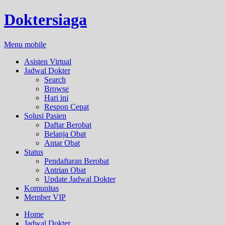
Doktersiaga
Menu mobile
Asisten Virtual
Jadwal Dokter
Search
Browse
Hari ini
Respon Cepat
Solusi Pasien
Daftar Berobat
Belanja Obat
Antar Obat
Status
Pendaftaran Berobat
Antrian Obat
Update Jadwal Dokter
Komunitas
Member VIP
Home
Jadwal Dokter