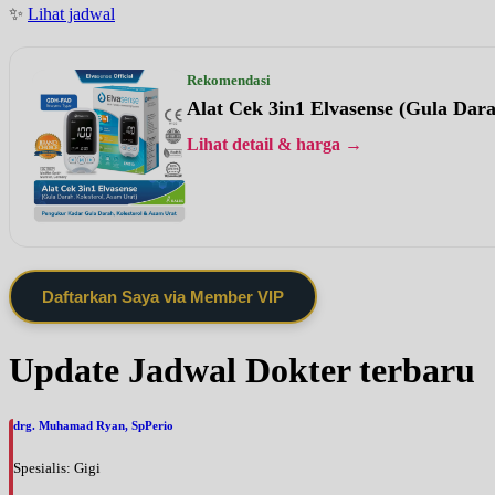
✨
Lihat jadwal
Rekomendasi
Alat Cek 3in1 Elvasense (Gula Dar
Lihat detail & harga →
Daftarkan Saya via Member VIP
Update Jadwal Dokter terbaru
drg. Muhamad Ryan, SpPerio
Spesialis: Gigi