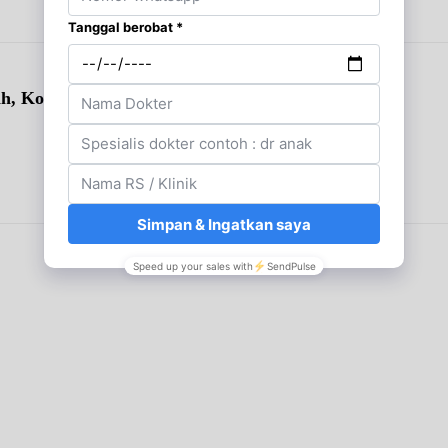
ah, Kolesterol & Asam Urat)