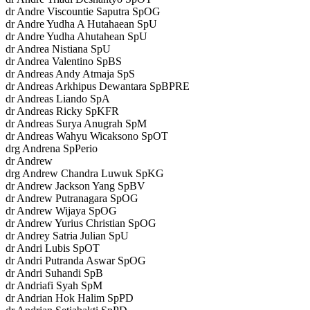
dr Andre Viscountie Saputra SpOG
dr Andre Yudha A Hutahaean SpU
dr Andre Yudha Ahutahean SpU
dr Andrea Nistiana SpU
dr Andrea Valentino SpBS
dr Andreas Andy Atmaja SpS
dr Andreas Arkhipus Dewantara SpBPRE
dr Andreas Liando SpA
dr Andreas Ricky SpKFR
dr Andreas Surya Anugrah SpM
dr Andreas Wahyu Wicaksono SpOT
drg Andrena SpPerio
dr Andrew
drg Andrew Chandra Luwuk SpKG
dr Andrew Jackson Yang SpBV
dr Andrew Putranagara SpOG
dr Andrew Wijaya SpOG
dr Andrew Yurius Christian SpOG
dr Andrey Satria Julian SpU
dr Andri Lubis SpOT
dr Andri Putranda Aswar SpOG
dr Andri Suhandi SpB
dr Andriafi Syah SpM
dr Andrian Hok Halim SpPD