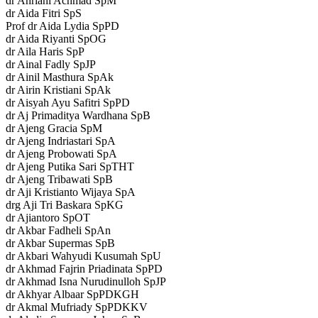
dr Ahriani Achmad SpM
dr Aida Fitri SpS
Prof dr Aida Lydia SpPD
dr Aida Riyanti SpOG
dr Aila Haris SpP
dr Ainal Fadly SpJP
dr Ainil Masthura SpAk
dr Airin Kristiani SpAk
dr Aisyah Ayu Safitri SpPD
dr Aj Primaditya Wardhana SpB
dr Ajeng Gracia SpM
dr Ajeng Indriastari SpA
dr Ajeng Probowati SpA
dr Ajeng Putika Sari SpTHT
dr Ajeng Tribawati SpB
dr Aji Kristianto Wijaya SpA
drg Aji Tri Baskara SpKG
dr Ajiantoro SpOT
dr Akbar Fadheli SpAn
dr Akbar Supermas SpB
dr Akbari Wahyudi Kusumah SpU
dr Akhmad Fajrin Priadinata SpPD
dr Akhmad Isna Nurudinulloh SpJP
dr Akhyar Albaar SpPDKGH
dr Akmal Mufriady SpPDKKV