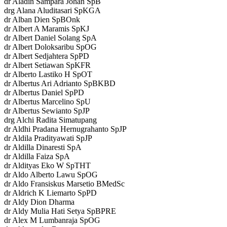
dr Aladin Sampara Johan SpB
drg Alana Aluditasari SpKGA
dr Alban Dien SpBOnk
dr Albert A Maramis SpKJ
dr Albert Daniel Solang SpA
dr Albert Doloksaribu SpOG
dr Albert Sedjahtera SpPD
dr Albert Setiawan SpKFR
dr Alberto Lastiko H SpOT
dr Albertus Ari Adrianto SpBKBD
dr Albertus Daniel SpPD
dr Albertus Marcelino SpU
dr Albertus Sewianto SpJP
drg Alchi Radita Simatupang
dr Aldhi Pradana Hernugrahanto SpJP
dr Aldila Pradityawati SpJP
dr Aldilla Dinaresti SpA
dr Aldilla Faiza SpA
dr Aldityas Eko W SpTHT
dr Aldo Alberto Lawu SpOG
dr Aldo Fransiskus Marsetio BMedSc
dr Aldrich K Liemarto SpPD
dr Aldy Dion Dharma
dr Aldy Mulia Hati Setya SpBPRE
dr Alex M Lumbanraja SpOG