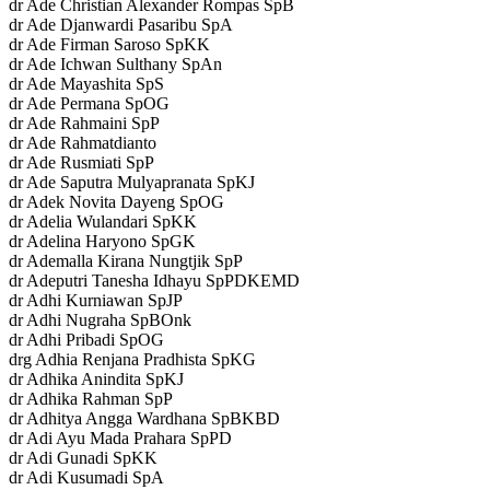
dr Ade Christian Alexander Rompas SpB
dr Ade Djanwardi Pasaribu SpA
dr Ade Firman Saroso SpKK
dr Ade Ichwan Sulthany SpAn
dr Ade Mayashita SpS
dr Ade Permana SpOG
dr Ade Rahmaini SpP
dr Ade Rahmatdianto
dr Ade Rusmiati SpP
dr Ade Saputra Mulyapranata SpKJ
dr Adek Novita Dayeng SpOG
dr Adelia Wulandari SpKK
dr Adelina Haryono SpGK
dr Ademalla Kirana Nungtjik SpP
dr Adeputri Tanesha Idhayu SpPDKEMD
dr Adhi Kurniawan SpJP
dr Adhi Nugraha SpBOnk
dr Adhi Pribadi SpOG
drg Adhia Renjana Pradhista SpKG
dr Adhika Anindita SpKJ
dr Adhika Rahman SpP
dr Adhitya Angga Wardhana SpBKBD
dr Adi Ayu Mada Prahara SpPD
dr Adi Gunadi SpKK
dr Adi Kusumadi SpA