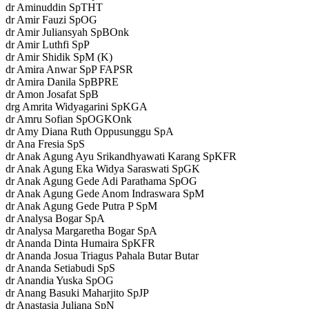
dr Aminuddin SpTHT
dr Amir Fauzi SpOG
dr Amir Juliansyah SpBOnk
dr Amir Luthfi SpP
dr Amir Shidik SpM (K)
dr Amira Anwar SpP FAPSR
dr Amira Danila SpBPRE
dr Amon Josafat SpB
drg Amrita Widyagarini SpKGA
dr Amru Sofian SpOGKOnk
dr Amy Diana Ruth Oppusunggu SpA
dr Ana Fresia SpS
dr Anak Agung Ayu Srikandhyawati Karang SpKFR
dr Anak Agung Eka Widya Saraswati SpGK
dr Anak Agung Gede Adi Parathama SpOG
dr Anak Agung Gede Anom Indraswara SpM
dr Anak Agung Gede Putra P SpM
dr Analysa Bogar SpA
dr Analysa Margaretha Bogar SpA
dr Ananda Dinta Humaira SpKFR
dr Ananda Josua Triagus Pahala Butar Butar
dr Ananda Setiabudi SpS
dr Anandia Yuska SpOG
dr Anang Basuki Maharjito SpJP
dr Anastasia Juliana SpN