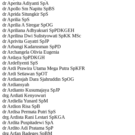
dr Aperita Adiyanti SpA
dr Apollo Sm Napitu SpBS
dr Aprida Situngkir SpS
dr Aprilia SpS
dr Aprilia A Siregar SpOG
dr Apriliana Adhyaksari SpPDKGEH
dr Aprilina Dwi Sulistyowati SpKK MSc
dr Aprivita Gayatri SpJP
dr Arbangi Kadarusman SpPD
dr Archangela Olivia Eugenia
dr Ardaya SpPDKGH
dr Ardefiyenti SpS
dr Ardi Prawira Utama Mega Putra SpKFR
dr Ardi Setiawan SpOT
dr Ardiansjah Dara Sjahruddin SpOG
dr Ardiansyah
dr Ardianto Kusumajaya SpJP
drg Ardiati Kenyowuri
dr Ardiella Yunard SpM
dr Ardion Risa SpB
dr Ardisa Permata Putri SpS
drg Ardista Rani Lestari SpKGA
dr Ardita Puspitadewi SpA
dr Ardito Adi Pratama SpP
drg Arfan Badeges SpBM