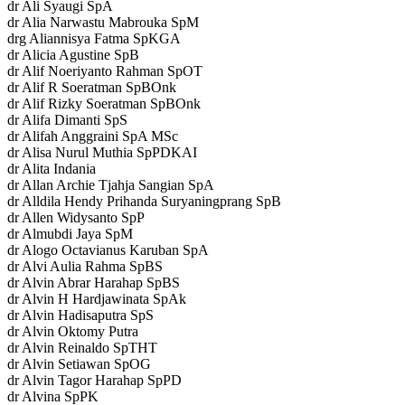
dr Ali Syaugi SpA
dr Alia Narwastu Mabrouka SpM
drg Aliannisya Fatma SpKGA
dr Alicia Agustine SpB
dr Alif Noeriyanto Rahman SpOT
dr Alif R Soeratman SpBOnk
dr Alif Rizky Soeratman SpBOnk
dr Alifa Dimanti SpS
dr Alifah Anggraini SpA MSc
dr Alisa Nurul Muthia SpPDKAI
dr Alita Indania
dr Allan Archie Tjahja Sangian SpA
dr Alldila Hendy Prihanda Suryaningprang SpB
dr Allen Widysanto SpP
dr Almubdi Jaya SpM
dr Alogo Octavianus Karuban SpA
dr Alvi Aulia Rahma SpBS
dr Alvin Abrar Harahap SpBS
dr Alvin H Hardjawinata SpAk
dr Alvin Hadisaputra SpS
dr Alvin Oktomy Putra
dr Alvin Reinaldo SpTHT
dr Alvin Setiawan SpOG
dr Alvin Tagor Harahap SpPD
dr Alvina SpPK