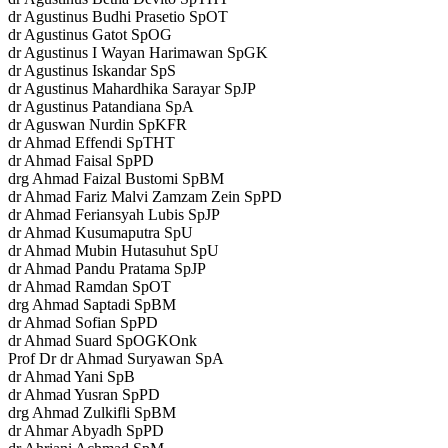
dr Agustinus Budhi Prasetio SpOT
dr Agustinus Gatot SpOG
dr Agustinus I Wayan Harimawan SpGK
dr Agustinus Iskandar SpS
dr Agustinus Mahardhika Sarayar SpJP
dr Agustinus Patandiana SpA
dr Aguswan Nurdin SpKFR
dr Ahmad Effendi SpTHT
dr Ahmad Faisal SpPD
drg Ahmad Faizal Bustomi SpBM
dr Ahmad Fariz Malvi Zamzam Zein SpPD
dr Ahmad Feriansyah Lubis SpJP
dr Ahmad Kusumaputra SpU
dr Ahmad Mubin Hutasuhut SpU
dr Ahmad Pandu Pratama SpJP
dr Ahmad Ramdan SpOT
drg Ahmad Saptadi SpBM
dr Ahmad Sofian SpPD
dr Ahmad Suard SpOGKOnk
Prof Dr dr Ahmad Suryawan SpA
dr Ahmad Yani SpB
dr Ahmad Yusran SpPD
drg Ahmad Zulkifli SpBM
dr Ahmar Abyadh SpPD