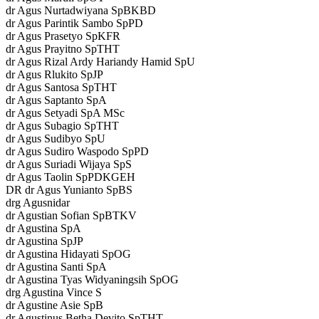
dr Agus Nurtadwiyana SpBKBD
dr Agus Parintik Sambo SpPD
dr Agus Prasetyo SpKFR
dr Agus Prayitno SpTHT
dr Agus Rizal Ardy Hariandy Hamid SpU
dr Agus Rlukito SpJP
dr Agus Santosa SpTHT
dr Agus Saptanto SpA
dr Agus Setyadi SpA MSc
dr Agus Subagio SpTHT
dr Agus Sudibyo SpU
dr Agus Sudiro Waspodo SpPD
dr Agus Suriadi Wijaya SpS
dr Agus Taolin SpPDKGEH
DR dr Agus Yunianto SpBS
drg Agusnidar
dr Agustian Sofian SpBTKV
dr Agustina SpA
dr Agustina SpJP
dr Agustina Hidayati SpOG
dr Agustina Santi SpA
dr Agustina Tyas Widyaningsih SpOG
drg Agustina Vince S
dr Agustine Asie SpB
dr Agustinus Betha Devito SpTHT