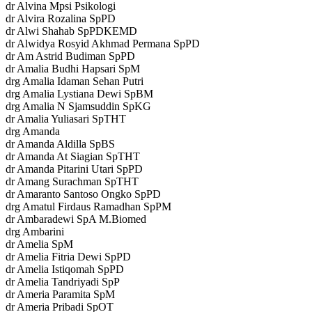
dr Alvina Mpsi Psikologi
dr Alvira Rozalina SpPD
dr Alwi Shahab SpPDKEMD
dr Alwidya Rosyid Akhmad Permana SpPD
dr Am Astrid Budiman SpPD
dr Amalia Budhi Hapsari SpM
drg Amalia Idaman Sehan Putri
drg Amalia Lystiana Dewi SpBM
drg Amalia N Sjamsuddin SpKG
dr Amalia Yuliasari SpTHT
drg Amanda
dr Amanda Aldilla SpBS
dr Amanda At Siagian SpTHT
dr Amanda Pitarini Utari SpPD
dr Amang Surachman SpTHT
dr Amaranto Santoso Ongko SpPD
drg Amatul Firdaus Ramadhan SpPM
dr Ambaradewi SpA M.Biomed
drg Ambarini
dr Amelia SpM
dr Amelia Fitria Dewi SpPD
dr Amelia Istiqomah SpPD
dr Amelia Tandriyadi SpP
dr Ameria Paramita SpM
dr Ameria Pribadi SpOT