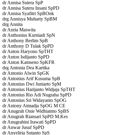
dr Annisa Sutera SpP
dr Annisa Sutera Insani SpPD
dr Annisa Syafitri SpBOnk
drg Annisya Muharty SpBM
drg Annita
dr Anria Maswita
dr Anthonius Kurniadi SpN
dr Anthony Berlim SpB
dr Anthony D Tulak SpPD
dr Anton Haryono SpTHT
dr Anton Isdijanto SpPD
dr Anton Kamseno SpKFR
drg Antonia Dea Kartika
dr Antonio Alwin SpGK
dr Antonius Arif Kusuma SpB
dr Antonius Dwi Juniarto SpM
dr Antonius Harijanto Widjaja SpTHT
dr Antonius Rio Adi Nugraha SpPD
dr Antonius Sri Widayanto SpOG
dr Antony Atmadja SpOG M CE
dr Anugrah Onie Widhiatmo SpBS
dr Anugrah Riansari SpPD M.Kes
dr Anugrahini Irawati SpPD
dr Anwar Jusuf SpPD
dr Anyeliria Sutanto SpS