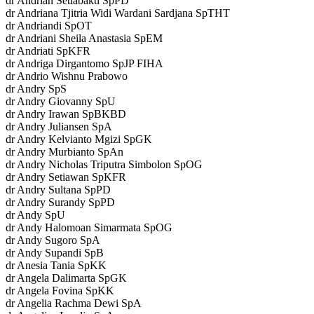
dr Andrian Setiabakti SpPD
dr Andriana Tjitria Widi Wardani Sardjana SpTHT
dr Andriandi SpOT
dr Andriani Sheila Anastasia SpEM
dr Andriati SpKFR
dr Andriga Dirgantomo SpJP FIHA
dr Andrio Wishnu Prabowo
dr Andry SpS
dr Andry Giovanny SpU
dr Andry Irawan SpBKBD
dr Andry Juliansen SpA
dr Andry Kelvianto Mgizi SpGK
dr Andry Murbianto SpAn
dr Andry Nicholas Triputra Simbolon SpOG
dr Andry Setiawan SpKFR
dr Andry Sultana SpPD
dr Andry Surandy SpPD
dr Andy SpU
dr Andy Halomoan Simarmata SpOG
dr Andy Sugoro SpA
dr Andy Supandi SpB
dr Anesia Tania SpKK
dr Angela Dalimarta SpGK
dr Angela Fovina SpKK
dr Angelia Rachma Dewi SpA