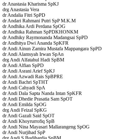
dr Anastasia Kharisma SpKJ
drg Anastasia Vera
dr Andalia Fitri SpPD
dr Andari Rahmani Putri SpP M.K.M
dr Andhika Ardi Perdana SpOG
dr Andhika Rahman SpPDKHONKM
dr Andhiky Raymonanda Madangsai SpPD
dr Andhitya Dwi Ananda SpKFR
dr Andi Ainun Zamira Mustafa Mappangara SpPD
dr Andi Alamsyah Irwan SpAn
drg Andi Alfatahul Hadi SpBM
dr Andi Alfian SpPD
dr Andi Asrani Arief SpKJ
dr Andi Azwadi Rais SpBPRE
dr Andi Bachri SpTHT
dr Andi Cahyadi SpA
dr Andi Dala Sapta Nanda Intan SpKFR
dr Andi Dhedie Prasatia Sam SpOT
dr Andi Emilda SpOG
drg Andi Feizal SpKG
dr Andi Gazali Said SpOT
dr Andi Khoyrurrofiq SpB
dr Andi Nina Mayasari Mallarangeng SpOG
dr Andi Nurjihad SpP
drg Andi S Budihardja SpBM