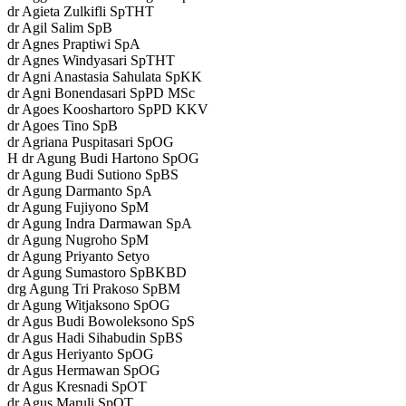
dr Agieta Zulkifli SpTHT
dr Agil Salim SpB
dr Agnes Praptiwi SpA
dr Agnes Windyasari SpTHT
dr Agni Anastasia Sahulata SpKK
dr Agni Bonendasari SpPD MSc
dr Agoes Kooshartoro SpPD KKV
dr Agoes Tino SpB
dr Agriana Puspitasari SpOG
H dr Agung Budi Hartono SpOG
dr Agung Budi Sutiono SpBS
dr Agung Darmanto SpA
dr Agung Fujiyono SpM
dr Agung Indra Darmawan SpA
dr Agung Nugroho SpM
dr Agung Priyanto Setyo
dr Agung Sumastoro SpBKBD
drg Agung Tri Prakoso SpBM
dr Agung Witjaksono SpOG
dr Agus Budi Bowoleksono SpS
dr Agus Hadi Sihabudin SpBS
dr Agus Heriyanto SpOG
dr Agus Hermawan SpOG
dr Agus Kresnadi SpOT
dr Agus Maruli SpOT