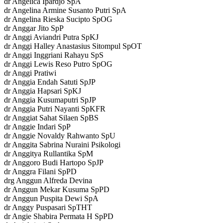
dr Angelica Ipardjo SpA
dr Angelina Armine Susanto Putri SpA
dr Angelina Rieska Sucipto SpOG
dr Anggar Jito SpP
dr Anggi Aviandri Putra SpKJ
dr Anggi Halley Anastasius Sitompul SpOT
dr Anggi Inggriani Rahayu SpS
dr Anggi Lewis Reso Putro SpOG
dr Anggi Pratiwi
dr Anggia Endah Satuti SpJP
dr Anggia Hapsari SpKJ
dr Anggia Kusumaputri SpJP
dr Anggia Putri Nayanti SpKFR
dr Anggiat Sahat Silaen SpBS
dr Anggie Indari SpP
dr Anggie Novaldy Rahwanto SpU
dr Anggita Sabrina Nuraini Psikologi
dr Anggitya Rullantika SpM
dr Anggoro Budi Hartopo SpJP
dr Anggra Filani SpPD
drg Anggun Alfreda Devina
dr Anggun Mekar Kusuma SpPD
dr Anggun Puspita Dewi SpA
dr Anggy Puspasari SpTHT
dr Angie Shabira Permata H SpPD