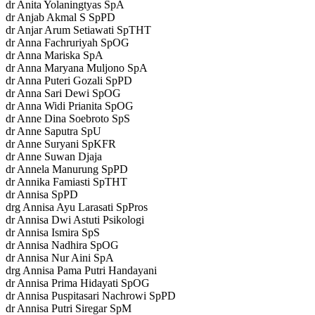
dr Anita Yolaningtyas SpA
dr Anjab Akmal S SpPD
dr Anjar Arum Setiawati SpTHT
dr Anna Fachruriyah SpOG
dr Anna Mariska SpA
dr Anna Maryana Muljono SpA
dr Anna Puteri Gozali SpPD
dr Anna Sari Dewi SpOG
dr Anna Widi Prianita SpOG
dr Anne Dina Soebroto SpS
dr Anne Saputra SpU
dr Anne Suryani SpKFR
dr Anne Suwan Djaja
dr Annela Manurung SpPD
dr Annika Famiasti SpTHT
dr Annisa SpPD
drg Annisa Ayu Larasati SpPros
dr Annisa Dwi Astuti Psikologi
dr Annisa Ismira SpS
dr Annisa Nadhira SpOG
dr Annisa Nur Aini SpA
drg Annisa Pama Putri Handayani
dr Annisa Prima Hidayati SpOG
dr Annisa Puspitasari Nachrowi SpPD
dr Annisa Putri Siregar SpM