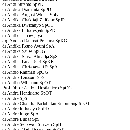
dr Andi Sutanto SpPD
dr Andica Diamanta SpPD
dr Andika August Winata SpB
dr Andika Chaktiaji Zulfiqar SpJP
dr Andika Dwicahyo SpOT
dr Andika Indrarespati SpPD
dr Andika Janawijaya
drg Andika Rahmat Pratama SpKG
dr Andika Retno Ayuni SpA
dr Andika Sauw SpOG
dr Andika Surya Atmadja SpS
dr Andina Bulan Sari SpKK
dr Andina Chrisnawati R SpA
dr Andio Rahman SpOG
dr Andira Larasari SpS
dr Andito Wibisono SpOT
Prof DR dr Andon Hestiantoro SpOG
dr Andra Hendriarto SpOT
dr Andre SpS
dr Andre Chandra Parluhutan Sihombing SpOT
dr Andre Indrajaya SpPD
dr Andre Inigo SpA
dr Andre Lukas SpS
dr Andre Setiawan Suryadi SpB
dr Andre Triadi Desnantyo SpOT