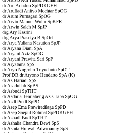
dr Artisto Adi Yussac Muhammad SpPD
dr Aru Ariadno SpPDKGEH
dr Arufiadi Anityo Mochtar SpOG
dr Arum Purnagari SpOG
dr Arvin Manuel Wulur SpKFR
dr Arwin Saleh M SpJP
drg Ary Kasrini
drg Arya Prasetya B SpOrt
dr Arya Yuliana Nasution SpJP
dr Aryana Diani SpA
dr Aryani Aziz SpOG
dr Aryani Prawita Sari SpP
dr Aryatama SpS
dr Aryo Nugroho Triyudanto SpOT
Prof DR dr Aryono Hendarto SpA (K)
dr As Hariadi SpS
dr Asadullah SpBS
dr Asbudi SpTHT
dr Asdaria Tenriabeng Azis Taba SpOG
dr Asdi Predi SpPD
dr Asep Ema Prawiradilaga SpPD
dr Asep Saepul Rohmat SpPDKGEH
dr Ashadi Budi SpTHT
dr Ashalia Chandra Dewi SpS
dr Ashita Hulwah Adwirianny SpS