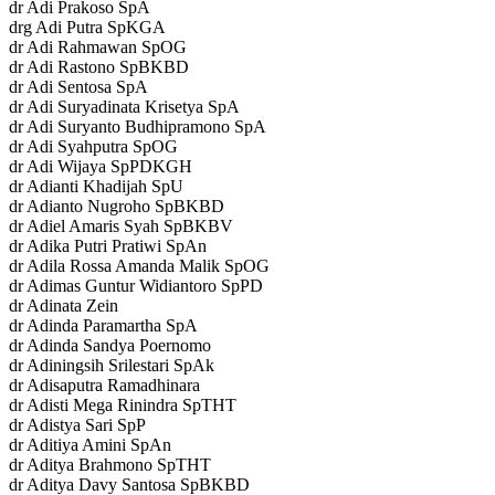
dr Adi Prakoso SpA
drg Adi Putra SpKGA
dr Adi Rahmawan SpOG
dr Adi Rastono SpBKBD
dr Adi Sentosa SpA
dr Adi Suryadinata Krisetya SpA
dr Adi Suryanto Budhipramono SpA
dr Adi Syahputra SpOG
dr Adi Wijaya SpPDKGH
dr Adianti Khadijah SpU
dr Adianto Nugroho SpBKBD
dr Adiel Amaris Syah SpBKBV
dr Adika Putri Pratiwi SpAn
dr Adila Rossa Amanda Malik SpOG
dr Adimas Guntur Widiantoro SpPD
dr Adinata Zein
dr Adinda Paramartha SpA
dr Adinda Sandya Poernomo
dr Adiningsih Srilestari SpAk
dr Adisaputra Ramadhinara
dr Adisti Mega Rinindra SpTHT
dr Adistya Sari SpP
dr Aditiya Amini SpAn
dr Aditya Brahmono SpTHT
dr Aditya Davy Santosa SpBKBD