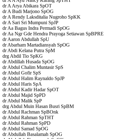
dr A A Ayu Nancy Karang SpTHT
dr A Arya Abikara SpOT
dr A Budi Marjono SpOG
dr A Rendy Laksditalia Nugroho SpKK
dr A Sari Sri Mumpuni SpJP
dr Aa Bagus Indra Permadi SpOG
dr Aa Ngr Gde Hendra Prayoga Setiawan SpBPRE
dr Aaron Abdullah SpU
dr Abarham Martadiansyah SpOG
dr Abdi Kelana Putra SpM
drg Abdil Tio SpKG
dr Abdillah Husada SpOG
dr Abdul Chalim Muntasir SpS
dr Abdul Gofir SpS
dr Abdul Halim Raynaldo SpJP
dr Abdul Haris SpA
dr Abdul Kadir Hadar SpOT
dr Abdul Majid SpPD
dr Abdul Malik SpP
drg Abdul Muin Hasan Busri SpBM
dr Abdul Rachman SpBOnk
dr Abdul Rahman SpTHT
dr Abdul Rahman SpPD
dr Abdul Samad SpOG
dr Abdullah Basalamah SpOG