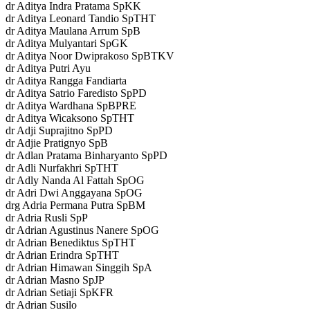
dr Aditya Indra Pratama SpKK
dr Aditya Leonard Tandio SpTHT
dr Aditya Maulana Arrum SpB
dr Aditya Mulyantari SpGK
dr Aditya Noor Dwiprakoso SpBTKV
dr Aditya Putri Ayu
dr Aditya Rangga Fandiarta
dr Aditya Satrio Faredisto SpPD
dr Aditya Wardhana SpBPRE
dr Aditya Wicaksono SpTHT
dr Adji Suprajitno SpPD
dr Adjie Pratignyo SpB
dr Adlan Pratama Binharyanto SpPD
dr Adli Nurfakhri SpTHT
dr Adly Nanda Al Fattah SpOG
dr Adri Dwi Anggayana SpOG
drg Adria Permana Putra SpBM
dr Adria Rusli SpP
dr Adrian Agustinus Nanere SpOG
dr Adrian Benediktus SpTHT
dr Adrian Erindra SpTHT
dr Adrian Himawan Singgih SpA
dr Adrian Masno SpJP
dr Adrian Setiaji SpKFR
dr Adrian Susilo