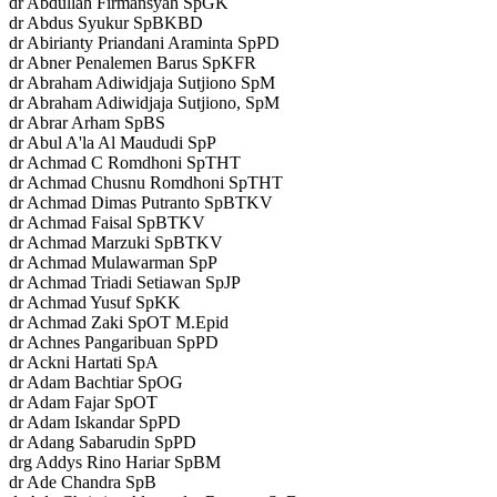
dr Abdullah Firmansyah SpGK
dr Abdus Syukur SpBKBD
dr Abirianty Priandani Araminta SpPD
dr Abner Penalemen Barus SpKFR
dr Abraham Adiwidjaja Sutjiono SpM
dr Abraham Adiwidjaja Sutjiono, SpM
dr Abrar Arham SpBS
dr Abul A'la Al Maududi SpP
dr Achmad C Romdhoni SpTHT
dr Achmad Chusnu Romdhoni SpTHT
dr Achmad Dimas Putranto SpBTKV
dr Achmad Faisal SpBTKV
dr Achmad Marzuki SpBTKV
dr Achmad Mulawarman SpP
dr Achmad Triadi Setiawan SpJP
dr Achmad Yusuf SpKK
dr Achmad Zaki SpOT M.Epid
dr Achnes Pangaribuan SpPD
dr Ackni Hartati SpA
dr Adam Bachtiar SpOG
dr Adam Fajar SpOT
dr Adam Iskandar SpPD
dr Adang Sabarudin SpPD
drg Addys Rino Hariar SpBM
dr Ade Chandra SpB