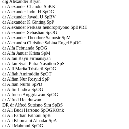
drg Alexander Bryan
dr Alexander Chandra SpKK
dr Alexander Indra H SpOG
dr Alexander Jayadi U SpBV
dr Alexander K Ginting SpP
dr Alexander Perkasa-hendropriyono SpBPRE
dr Alexander Sebastian SpOG
dr Alexander Theodore Samosir SpM
dr Alexandra Christine Sabina Engel SpOG
dr Alfa Febrianda SpOG
dr Alfa Januar Krista SpM
dr Alfan Bayu Firmansyah
dr Alfan Syah Putra Nasution SpS
dr Alfi Marita Tristiarti SpOG
dr Alfiah Amiruddin SpOT
dr Alfian Nur Rosyid SpP
dr Alfian Nurbi SpPD
dr Alfin Ludica SpOG
dr Alfonso Anggriawan SpOG
dr Alfred Hendrawan
DR dr Alfred Sutrisno Sim SpBS
dr Ali Budi Harsono SpOGKOnk
dr Ali Farhan Fathoni SpB
dr Ali Khomaini Alhadar SpA
dr Ali Mahmud SpOG