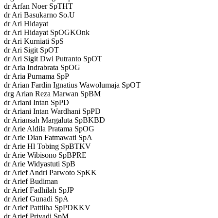
dr Arfan Noer SpTHT
dr Ari Basukarno So.U
dr Ari Hidayat
dr Ari Hidayat SpOGKOnk
dr Ari Kurniati SpS
dr Ari Sigit SpOT
dr Ari Sigit Dwi Putranto SpOT
dr Aria Indrabrata SpOG
dr Aria Purnama SpP
dr Arian Fardin Ignatius Wawolumaja SpOT
drg Arian Reza Marwan SpBM
dr Ariani Intan SpPD
dr Ariani Intan Wardhani SpPD
dr Ariansah Margaluta SpBKBD
dr Arie Aldila Pratama SpOG
dr Arie Dian Fatmawati SpA
dr Arie Hl Tobing SpBTKV
dr Arie Wibisono SpBPRE
dr Arie Widyastuti SpB
dr Arief Andri Parwoto SpKK
dr Arief Budiman
dr Arief Fadhilah SpJP
dr Arief Gunadi SpA
dr Arief Pattiiha SpPDKKV
dr Arief Priyadi SpM