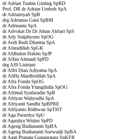
dr Adrian Tuahta Ginting SpBD
Prof, DR dr Adrian Umboh SpA
dr Adriansyah SpB
drg Adrianus Gani SpBM
dr Adrieanta SpA
dr Advokat Dr Dr Johan Akbari SpS
dr Ady Sutjahyono SpOG
dr Aedi Budi Dharma SpA
dr Afaradillah SpGK
dr Afdhalun Hakim SpJP
dr Affan Ahmadi SpPD
drg Affi Listriani
dr Affri Dian Adiyatna SpA
dr Afiffa Mardhotillah SpA
dr Afra Fonda SpOG
dr Afra Fonda Ytangdialla SpOG
dr Afrimal Syafarudin SpB
dr Afriyan Wahyudhi SpA
dr Afriyanti Sandhi SpBPRE
dr Afriyanto Ridhwan SpTHT
dr Aga Parardya SpU
dr Agasjtya Wisjnu SpPD
dr Ageng Budiananti SpBA
dr Ageng Budiananti Soewadji SpBA
dr Aggi Pranata Gunanegara SpKFR