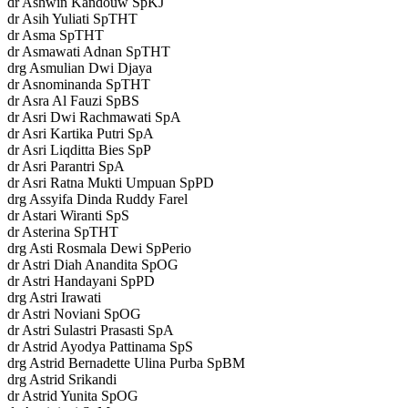
dr Ashwin Kandouw SpKJ
dr Asih Yuliati SpTHT
dr Asma SpTHT
dr Asmawati Adnan SpTHT
drg Asmulian Dwi Djaya
dr Asnominanda SpTHT
dr Asra Al Fauzi SpBS
dr Asri Dwi Rachmawati SpA
dr Asri Kartika Putri SpA
dr Asri Liqditta Bies SpP
dr Asri Parantri SpA
dr Asri Ratna Mukti Umpuan SpPD
drg Assyifa Dinda Ruddy Farel
dr Astari Wiranti SpS
dr Asterina SpTHT
drg Asti Rosmala Dewi SpPerio
dr Astri Diah Anandita SpOG
dr Astri Handayani SpPD
drg Astri Irawati
dr Astri Noviani SpOG
dr Astri Sulastri Prasasti SpA
dr Astrid Ayodya Pattinama SpS
drg Astrid Bernadette Ulina Purba SpBM
drg Astrid Srikandi
dr Astrid Yunita SpOG