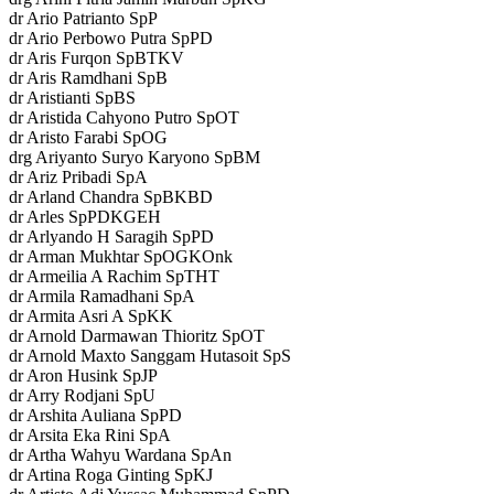
dr Ario Patrianto SpP
dr Ario Perbowo Putra SpPD
dr Aris Furqon SpBTKV
dr Aris Ramdhani SpB
dr Aristianti SpBS
dr Aristida Cahyono Putro SpOT
dr Aristo Farabi SpOG
drg Ariyanto Suryo Karyono SpBM
dr Ariz Pribadi SpA
dr Arland Chandra SpBKBD
dr Arles SpPDKGEH
dr Arlyando H Saragih SpPD
dr Arman Mukhtar SpOGKOnk
dr Armeilia A Rachim SpTHT
dr Armila Ramadhani SpA
dr Armita Asri A SpKK
dr Arnold Darmawan Thioritz SpOT
dr Arnold Maxto Sanggam Hutasoit SpS
dr Aron Husink SpJP
dr Arry Rodjani SpU
dr Arshita Auliana SpPD
dr Arsita Eka Rini SpA
dr Artha Wahyu Wardana SpAn
dr Artina Roga Ginting SpKJ