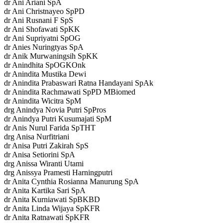
dr Ani Ariani SpA
dr Ani Christnayeo SpPD
dr Ani Rusnani F SpS
dr Ani Shofawati SpKK
dr Ani Supriyatni SpOG
dr Anies Nuringtyas SpA
dr Anik Murwaningsih SpKK
dr Anindhita SpOGKOnk
dr Anindita Mustika Dewi
dr Anindita Prabaswari Ratna Handayani SpAk
dr Anindita Rachmawati SpPD MBiomed
dr Anindita Wicitra SpM
drg Anindya Novia Putri SpPros
dr Anindya Putri Kusumajati SpM
dr Anis Nurul Farida SpTHT
drg Anisa Nurfitriani
dr Anisa Putri Zakirah SpS
dr Anisa Setiorini SpA
drg Anissa Wiranti Utami
drg Anissya Pramesti Harningputri
dr Anita Cynthia Rosianna Manurung SpA
dr Anita Kartika Sari SpA
dr Anita Kurniawati SpBKBD
dr Anita Linda Wijaya SpKFR
dr Anita Ratnawati SpKFR