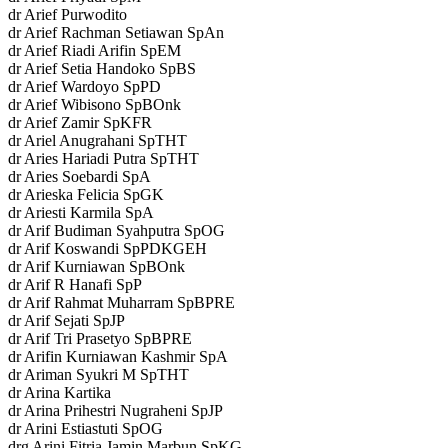
dr Arief Purwodito
dr Arief Rachman Setiawan SpAn
dr Arief Riadi Arifin SpEM
dr Arief Setia Handoko SpBS
dr Arief Wardoyo SpPD
dr Arief Wibisono SpBOnk
dr Arief Zamir SpKFR
dr Ariel Anugrahani SpTHT
dr Aries Hariadi Putra SpTHT
dr Aries Soebardi SpA
dr Arieska Felicia SpGK
dr Ariesti Karmila SpA
dr Arif Budiman Syahputra SpOG
dr Arif Koswandi SpPDKGEH
dr Arif Kurniawan SpBOnk
dr Arif R Hanafi SpP
dr Arif Rahmat Muharram SpBPRE
dr Arif Sejati SpJP
dr Arif Tri Prasetyo SpBPRE
dr Arifin Kurniawan Kashmir SpA
dr Ariman Syukri M SpTHT
dr Arina Kartika
dr Arina Prihestri Nugraheni SpJP
dr Arini Estiastuti SpOG
drg Arini Fitria Jamin Marbun SpKG