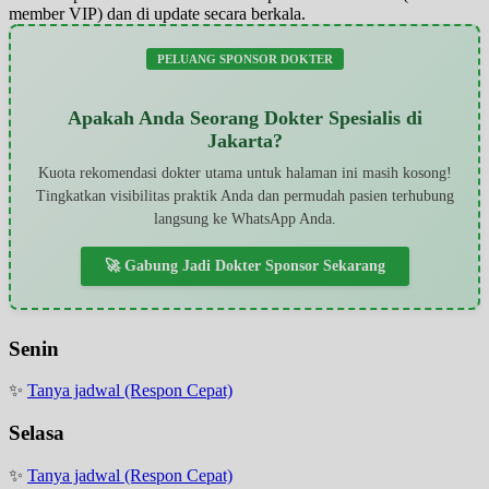
member VIP) dan di update secara berkala.
PELUANG SPONSOR DOKTER
Apakah Anda Seorang Dokter Spesialis di
Jakarta?
Kuota rekomendasi dokter utama untuk halaman ini masih kosong!
Tingkatkan visibilitas praktik Anda dan permudah pasien terhubung
langsung ke WhatsApp Anda.
🚀 Gabung Jadi Dokter Sponsor Sekarang
Senin
✨
Tanya jadwal (Respon Cepat)
Selasa
✨
Tanya jadwal (Respon Cepat)