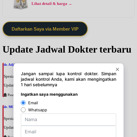
Lihat detail & harga →
Daftarkan Saya via Member VIP
Update Jadwal Dokter terbaru
dr. Adji Suprajitno, SpPD
Spesialis: Penyakit Dalam
Update terakhir: 2026-08-07 20:37:59
Pusat Pertamina
dr. MOCHAMAD PASHA, SpPD
Spesialis: Penyakit Dalam
Update terakhir: 2026-08-07 20:35:45
Pusat Pertamina