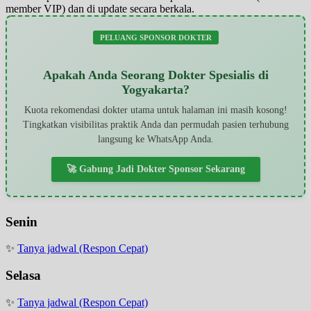
member VIP) dan di update secara berkala.
PELUANG SPONSOR DOKTER
Apakah Anda Seorang Dokter Spesialis di
Yogyakarta?
Kuota rekomendasi dokter utama untuk halaman ini masih kosong!
Tingkatkan visibilitas praktik Anda dan permudah pasien terhubung
langsung ke WhatsApp Anda.
🚀 Gabung Jadi Dokter Sponsor Sekarang
Senin
✨
Tanya jadwal (Respon Cepat)
Selasa
✨
Tanya jadwal (Respon Cepat)