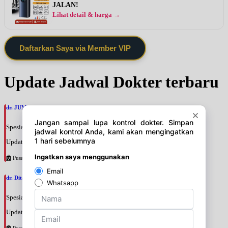
JALAN!
Lihat detail & harga →
Daftarkan Saya via Member VIP
Update Jadwal Dokter terbaru
dr. JUMI SOEPITAANGGRAENI, SpRad
Spesialis: Radiologi
Update terakhir: 2026-08-09 09:45:20
Pusat Pertamina
dr. Dita Gemiana, SpPD
Spesialis: Penyakit Dalam
Update terakhir: 2026-08-09 09:34:47
Pusat Pertamina