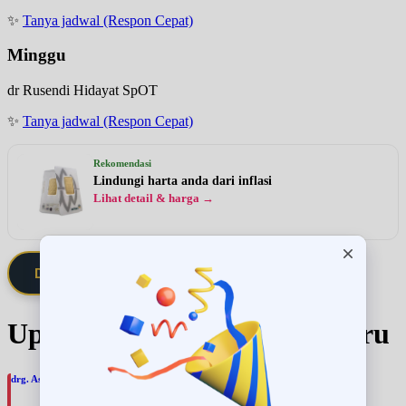
✨
Tanya jadwal (Respon Cepat)
Minggu
dr Rusendi Hidayat SpOT
✨
Tanya jadwal (Respon Cepat)
Rekomendasi
Lindungi harta anda dari inflasi
Lihat detail & harga →
Daftarkan Saya via Member VIP
Update Jadwal Dokter terbaru
drg. Astri Hapsari, SpBM