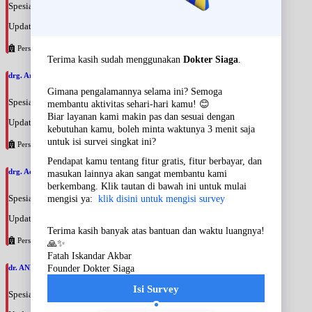
Spesialis: Gigi & Mulut
Update terakhir: 2026-08-09 18:38:18
Persahabatan
drg. Arfan Badeges, SpBM
Spesialis: Gigi & Mulut
Update terakhir: 2026-08-09 18:35:24
Persahabatan
drg. Addys Rino Hariar, SpBM
Spesialis: Gigi & Mulut
Update terakhir: 2026-08-09 18:30:30
Persahabatan
dr. ANNA ARIANE, SpPDKR
Spesialis: Penyakit Dalam