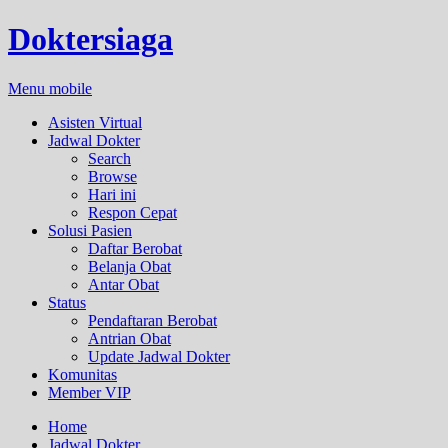
Doktersiaga
Menu mobile
Asisten Virtual
Jadwal Dokter
Search
Browse
Hari ini
Respon Cepat
Solusi Pasien
Daftar Berobat
Belanja Obat
Antar Obat
Status
Pendaftaran Berobat
Antrian Obat
Update Jadwal Dokter
Komunitas
Member VIP
Home
Jadwal Dokter