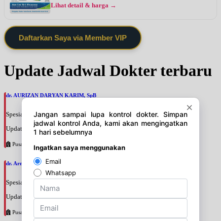
Lihat detail & harga →
Daftarkan Saya via Member VIP
Update Jadwal Dokter terbaru
dr. AURIZAN DARYAN KARIM, SpB
Spesialis: Bedah Umum
Update terakhir: 2026-08-06 17:53:55
Pusat Pertamina
dr. Arman Mukhtar, SpOGKOnk
Spesialis: Bedah Onkologi
Update terakhir: 2026-08-06 17:44:01
Pusat Pertamina