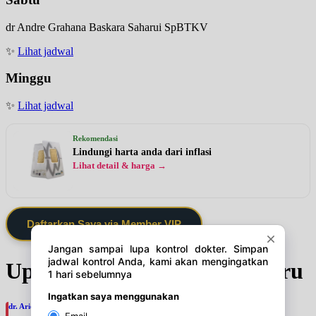
dr Andre Grahana Baskara Saharui SpBTKV
✨
Lihat jadwal
Minggu
✨
Lihat jadwal
Rekomendasi
Lindungi harta anda dari inflasi
Lihat detail & harga →
Daftarkan Saya via Member VIP
Update Jadwal Dokter terbaru
dr. Ario Baskoro, SpU