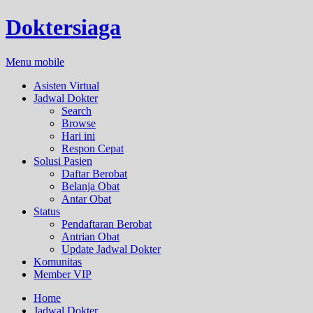
Doktersiaga
Menu mobile
Asisten Virtual
Jadwal Dokter
Search
Browse
Hari ini
Respon Cepat
Solusi Pasien
Daftar Berobat
Belanja Obat
Antar Obat
Status
Pendaftaran Berobat
Antrian Obat
Update Jadwal Dokter
Komunitas
Member VIP
Home
Jadwal Dokter