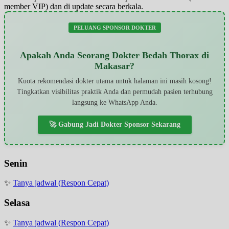
member VIP) dan di update secara berkala.
PELUANG SPONSOR DOKTER
Apakah Anda Seorang Dokter Bedah Thorax di
Makasar?
Kuota rekomendasi dokter utama untuk halaman ini masih kosong!
Tingkatkan visibilitas praktik Anda dan permudah pasien terhubung
langsung ke WhatsApp Anda.
🚀 Gabung Jadi Dokter Sponsor Sekarang
Senin
✨
Tanya jadwal (Respon Cepat)
Selasa
✨
Tanya jadwal (Respon Cepat)