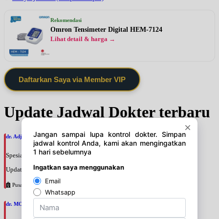
Rekomendasi
Omron Tensimeter Digital HEM-7124
Lihat detail & harga →
Daftarkan Saya via Member VIP
Update Jadwal Dokter terbaru
dr. Adji Suprajitno, SpPD
Spesialis: Penyakit Dalam
Update terakhir: 2026-08-07 20:37:59
Pusat Pertamina
dr. MOCHAMAD PASHA, SpPD