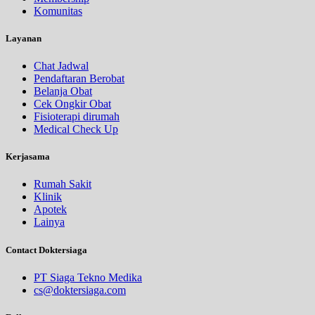
Komunitas
Layanan
Chat Jadwal
Pendaftaran Berobat
Belanja Obat
Cek Ongkir Obat
Fisioterapi dirumah
Medical Check Up
Kerjasama
Rumah Sakit
Klinik
Apotek
Lainya
Contact Doktersiaga
PT Siaga Tekno Medika
cs@doktersiaga.com