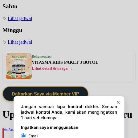
Sabtu
✨
Lihat jadwal
Minggu
✨
Lihat jadwal
Rekomendasi
VITASMA KIDS PAKET 3 BOTOL
Lihat detail & harga →
Daftarkan Saya via Member VIP
Update Jadwal Dokter terbaru
dr. Ario Baskoro, SpU