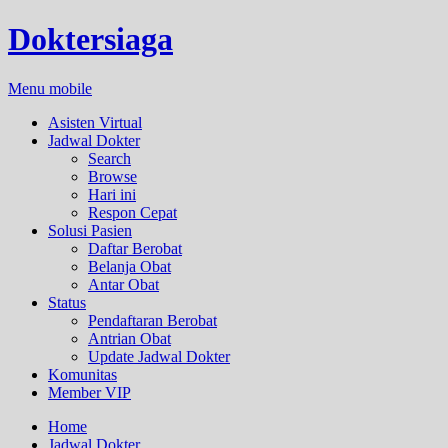
Doktersiaga
Menu mobile
Asisten Virtual
Jadwal Dokter
Search
Browse
Hari ini
Respon Cepat
Solusi Pasien
Daftar Berobat
Belanja Obat
Antar Obat
Status
Pendaftaran Berobat
Antrian Obat
Update Jadwal Dokter
Komunitas
Member VIP
Home
Jadwal Dokter