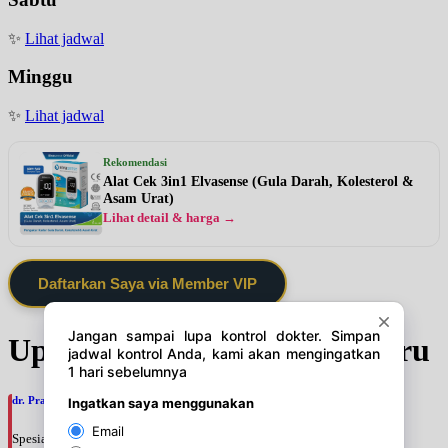
✨
Lihat jadwal
Minggu
✨
Lihat jadwal
Rekomendasi
Alat Cek 3in1 Elvasense (Gula Darah, Kolesterol &
Asam Urat)
Lihat detail & harga →
Daftarkan Saya via Member VIP
Update Jadwal Dokter terbaru
dr. Prajnia Paramitha Narendraswari, SpA
Spesialis: Anak