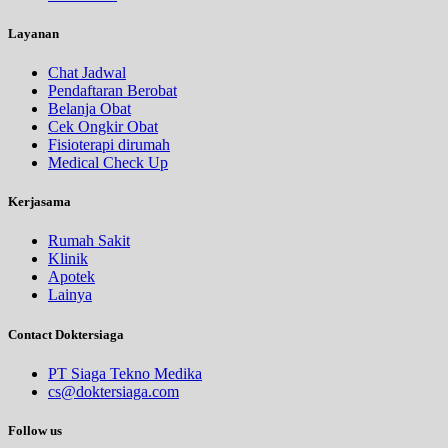
Layanan
Chat Jadwal
Pendaftaran Berobat
Belanja Obat
Cek Ongkir Obat
Fisioterapi dirumah
Medical Check Up
Kerjasama
Rumah Sakit
Klinik
Apotek
Lainya
Contact Doktersiaga
PT Siaga Tekno Medika
cs@doktersiaga.com
Follow us