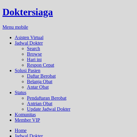
Doktersiaga
Menu mobile
Asisten Virtual
Jadwal Dokter
Search
Browse
Hari ini
Respon Cepat
Solusi Pasien
Daftar Berobat
Belanja Obat
Antar Obat
Status
Pendaftaran Berobat
Antrian Obat
Update Jadwal Dokter
Komunitas
Member VIP
Home
Jadwal Dokter