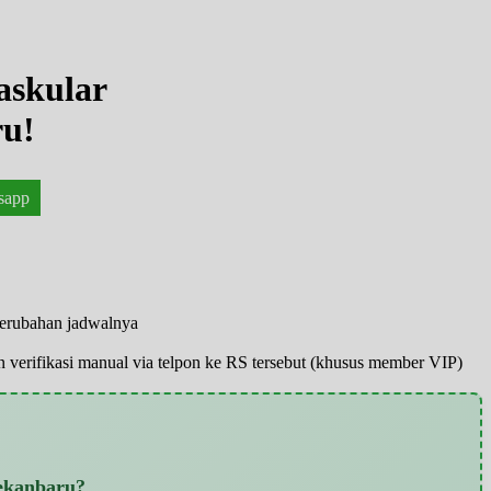
askular
ru!
sapp
perubahan jadwalnya
pun verifikasi manual via telpon ke RS tersebut (khusus member VIP)
ekanbaru?