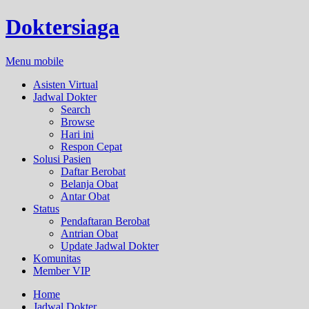
Doktersiaga
Menu mobile
Asisten Virtual
Jadwal Dokter
Search
Browse
Hari ini
Respon Cepat
Solusi Pasien
Daftar Berobat
Belanja Obat
Antar Obat
Status
Pendaftaran Berobat
Antrian Obat
Update Jadwal Dokter
Komunitas
Member VIP
Home
Jadwal Dokter