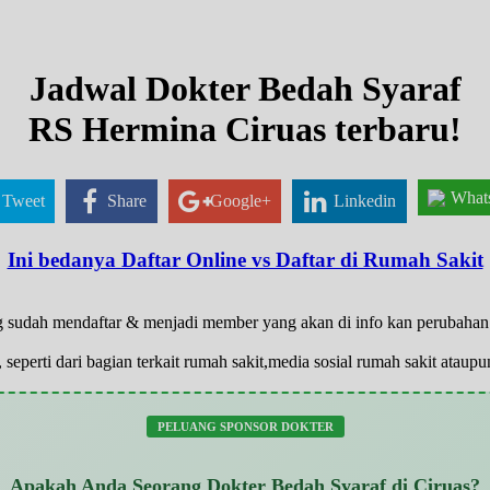
Jadwal Dokter Bedah Syaraf
RS Hermina Ciruas terbaru!
What
Tweet
Share
Google+
Linkedin
Ini bedanya Daftar Online vs Daftar di Rumah Sakit
 yg sudah mendaftar & menjadi member yang akan di info kan perubaha
 seperti dari bagian terkait rumah sakit,media sosial rumah sakit atau
PELUANG SPONSOR DOKTER
Apakah Anda Seorang Dokter Bedah Syaraf di Ciruas?