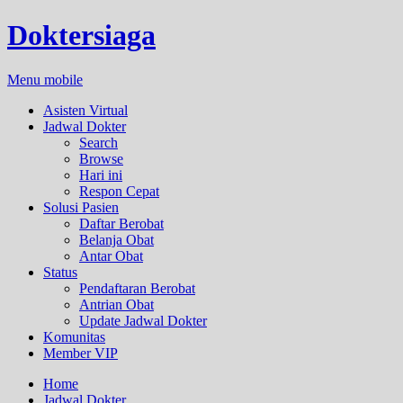
Doktersiaga
Menu mobile
Asisten Virtual
Jadwal Dokter
Search
Browse
Hari ini
Respon Cepat
Solusi Pasien
Daftar Berobat
Belanja Obat
Antar Obat
Status
Pendaftaran Berobat
Antrian Obat
Update Jadwal Dokter
Komunitas
Member VIP
Home
Jadwal Dokter