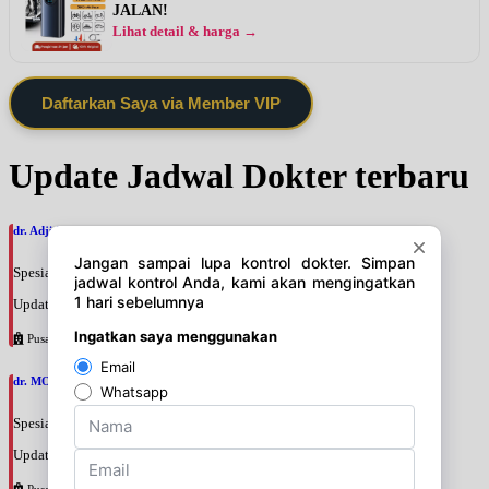
JALAN!
Lihat detail & harga →
Daftarkan Saya via Member VIP
Update Jadwal Dokter terbaru
dr. Adji Suprajitno, SpPD
Spesialis: Penyakit Dalam
Update terakhir: 2026-08-07 20:37:59
Pusat Pertamina
dr. MOCHAMAD PASHA, SpPD
Spesialis: Penyakit Dalam
Update terakhir: 2026-08-07 20:35:45
Pusat Pertamina