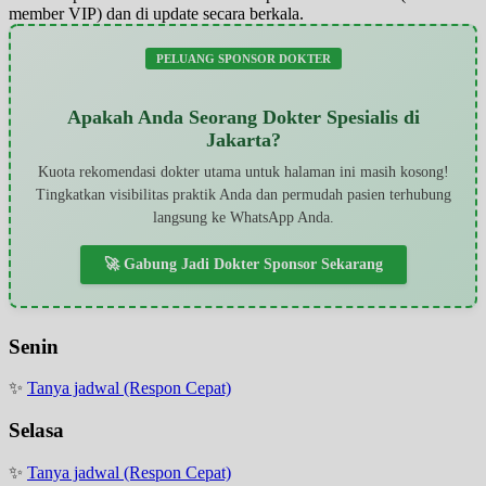
member VIP) dan di update secara berkala.
PELUANG SPONSOR DOKTER
Apakah Anda Seorang Dokter Spesialis di
Jakarta?
Kuota rekomendasi dokter utama untuk halaman ini masih kosong!
Tingkatkan visibilitas praktik Anda dan permudah pasien terhubung
langsung ke WhatsApp Anda.
🚀 Gabung Jadi Dokter Sponsor Sekarang
Senin
✨
Tanya jadwal (Respon Cepat)
Selasa
✨
Tanya jadwal (Respon Cepat)