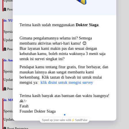
Update terakhir: 2026-08-09 14:41:47
Pusat Pertamina
dr. YUDDI WAHYONO, SpOnkRad
Spesialis: Onkologi Radiasi
Update terakhir: 2026-08-09 14:39:48
Pusat Pertamina
dr. Amang Surachman, SpTHT
Spesialis: THT
Update terakhir: 2026-08-09 14:34:23
Pusat Pertamina
dr. MAYA DAMAYANTI, SpTHT
Spesialis: THT
Update terakhir: 2026-08-09 14:32:28
Pusat Pertamina