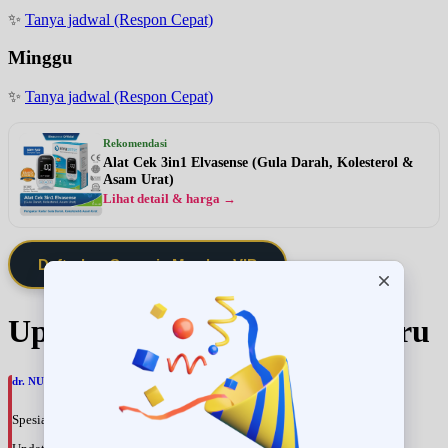
✨
Tanya jadwal (Respon Cepat)
Minggu
✨
Tanya jadwal (Respon Cepat)
Rekomendasi
Alat Cek 3in1 Elvasense (Gula Darah, Kolesterol &
Asam Urat)
Lihat detail & harga →
Daftarkan Saya via Member VIP
Update Jadwal Dokter terbaru
dr. NURAINI MUTRIKAH, SpOnkRad
Spesialis: Onkologi Radiasi