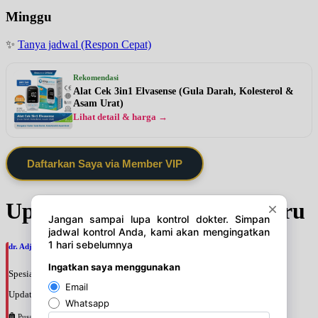
Minggu
✨
Tanya jadwal (Respon Cepat)
Rekomendasi
Alat Cek 3in1 Elvasense (Gula Darah, Kolesterol &
Asam Urat)
Lihat detail & harga →
Daftarkan Saya via Member VIP
Update Jadwal Dokter terbaru
dr. Adji Suprajitno, SpPD
Spesialis: Penyakit Dalam
Update terakhir: 2026-08-07 20:37:59
Pusat Pertamina