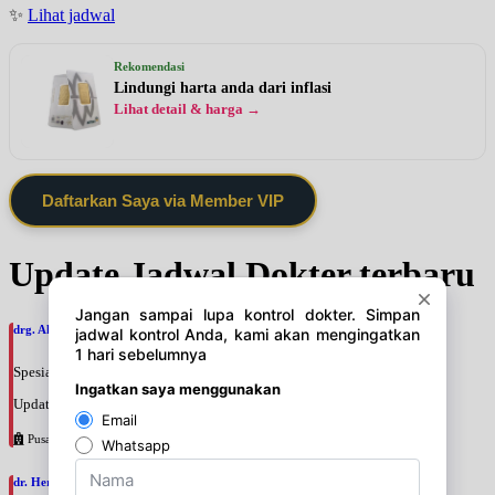
✨
Lihat jadwal
Rekomendasi
Lindungi harta anda dari inflasi
Lihat detail & harga →
Daftarkan Saya via Member VIP
Update Jadwal Dokter terbaru
drg. Ahmad Zulkifli, SpBM
Spesialis: Gigi
Update terakhir: 2026-08-06 12:42:05
Pusat Pertamina
dr. Hery Mardani, SpAn