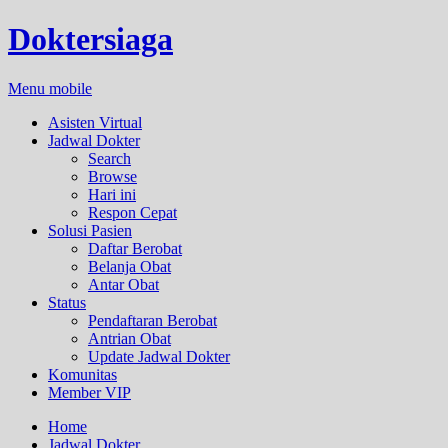
Doktersiaga
Menu mobile
Asisten Virtual
Jadwal Dokter
Search
Browse
Hari ini
Respon Cepat
Solusi Pasien
Daftar Berobat
Belanja Obat
Antar Obat
Status
Pendaftaran Berobat
Antrian Obat
Update Jadwal Dokter
Komunitas
Member VIP
Home
Jadwal Dokter