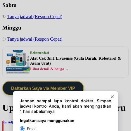
Sabtu
✨
Tanya jadwal (Respon Cepat)
Minggu
✨
Tanya jadwal (Respon Cepat)
Rekomendasi
Alat Cek 3in1 Elvasense (Gula Darah, Kolesterol &
Asam Urat)
Lihat detail & harga →
Daftarkan Saya via Member VIP
Update Jadwal Dokter terbaru
dr. Adji Suprajitno, SpPD