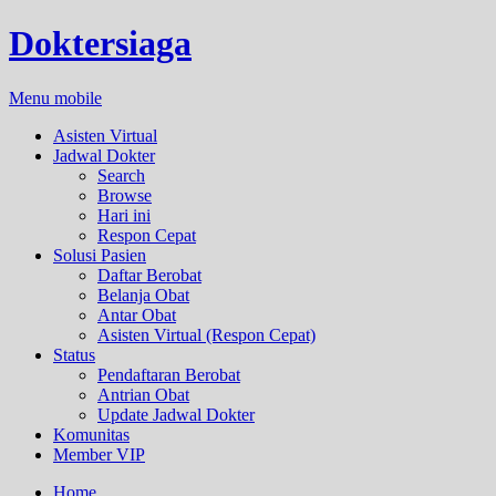
Doktersiaga
Menu mobile
Asisten Virtual
Jadwal Dokter
Search
Browse
Hari ini
Respon Cepat
Solusi Pasien
Daftar Berobat
Belanja Obat
Antar Obat
Asisten Virtual (Respon Cepat)
Status
Pendaftaran Berobat
Antrian Obat
Update Jadwal Dokter
Komunitas
Member VIP
Home