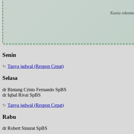
Kuota rekomen
Senin
✨
Tanya jadwal (Respon Cepat)
Selasa
dr Bintang Cristo Fernando SpBS
dr Iqbal Rivai SpBS
✨
Tanya jadwal (Respon Cepat)
Rabu
dr Robert Sinurat SpBS