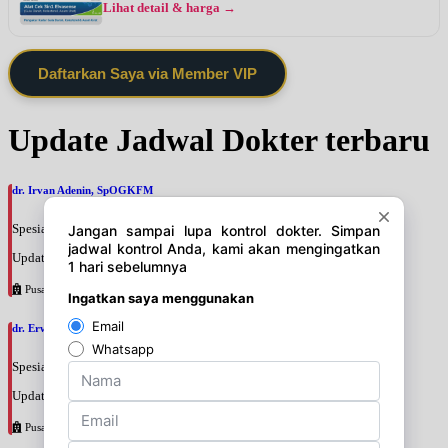
Lihat detail & harga →
Daftarkan Saya via Member VIP
Update Jadwal Dokter terbaru
dr. Irvan Adenin, SpOGKFM
Spesialis: Kebidanan & Kandungan
Update terakhir: 2026-08-07 16:10:01
Pusat Pertamina
dr. Erwinsyah Hasyim Harahap, M.Kes
Spesialis: Kebidanan & Kandungan
Update terakhir: 2026-08-07 16:02:11
Pusat Pertamina