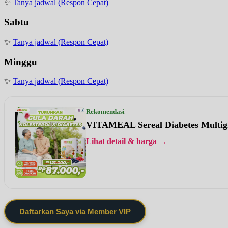
✨
Tanya jadwal (Respon Cepat)
Sabtu
✨
Tanya jadwal (Respon Cepat)
Minggu
✨
Tanya jadwal (Respon Cepat)
Rekomendasi
VITAMEAL Sereal Diabetes Multig
Lihat detail & harga →
Daftarkan Saya via Member VIP