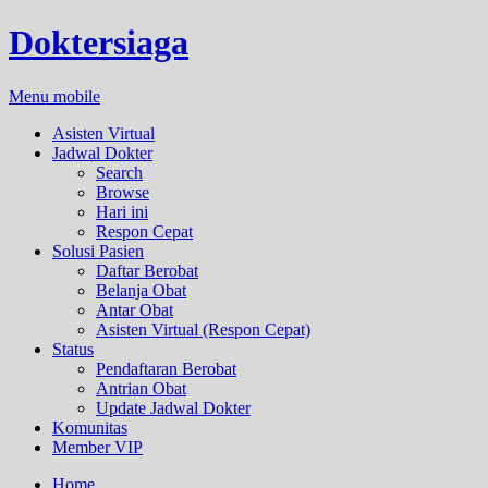
Doktersiaga
Menu mobile
Asisten Virtual
Jadwal Dokter
Search
Browse
Hari ini
Respon Cepat
Solusi Pasien
Daftar Berobat
Belanja Obat
Antar Obat
Asisten Virtual (Respon Cepat)
Status
Pendaftaran Berobat
Antrian Obat
Update Jadwal Dokter
Komunitas
Member VIP
Home