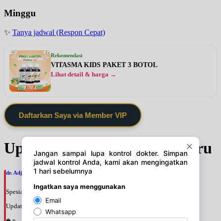
Minggu
✨
Tanya jadwal (Respon Cepat)
Rekomendasi
VITASMA KIDS PAKET 3 BOTOL
Lihat detail & harga →
Daftarkan Saya via Member VIP
Update Jadwal Dokter terbaru
dr. Adji Suprajitno, SpPD
Spesialis: Penyakit Dalam
Update terakhir: 2026-08-07 20:37:59