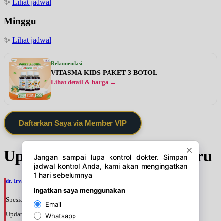
✨
Lihat jadwal
Minggu
✨
Lihat jadwal
Rekomendasi
VITASMA KIDS PAKET 3 BOTOL
Lihat detail & harga →
Daftarkan Saya via Member VIP
Update Jadwal Dokter terbaru
dr. Irvan Adenin, SpOGKFM
Spesialis: Kebidanan & Kandungan
Update terakhir: 2026-08-07 16:10:01