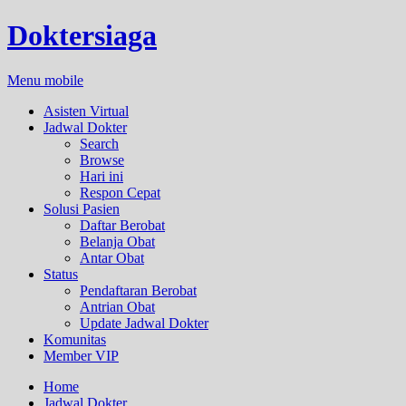
Doktersiaga
Menu mobile
Asisten Virtual
Jadwal Dokter
Search
Browse
Hari ini
Respon Cepat
Solusi Pasien
Daftar Berobat
Belanja Obat
Antar Obat
Status
Pendaftaran Berobat
Antrian Obat
Update Jadwal Dokter
Komunitas
Member VIP
Home
Jadwal Dokter