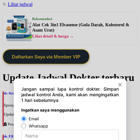
✨
Lihat jadwal
Rekomendasi
Alat Cek 3in1 Elvasense (Gula Darah, Kolesterol &
Asam Urat)
Lihat detail & harga →
Daftarkan Saya via Member VIP
Update Jadwal Dokter terbaru
dr. Ario Baskoro, SpU
Spesialis: Bedah Urologi
Update terakhir: 2026-08-06 18:46:06
Pusat Pertamina
dr. FATAN ABSHARI, SpU