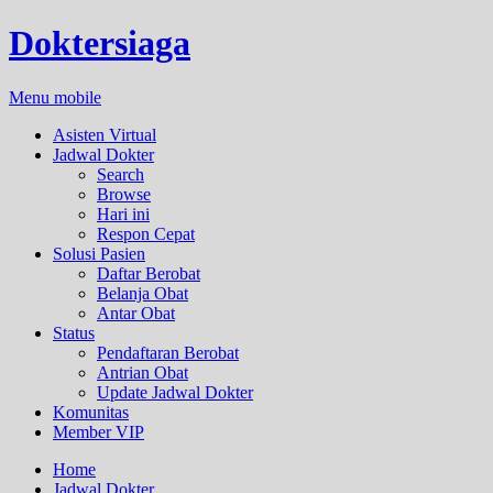
Doktersiaga
Menu mobile
Asisten Virtual
Jadwal Dokter
Search
Browse
Hari ini
Respon Cepat
Solusi Pasien
Daftar Berobat
Belanja Obat
Antar Obat
Status
Pendaftaran Berobat
Antrian Obat
Update Jadwal Dokter
Komunitas
Member VIP
Home
Jadwal Dokter