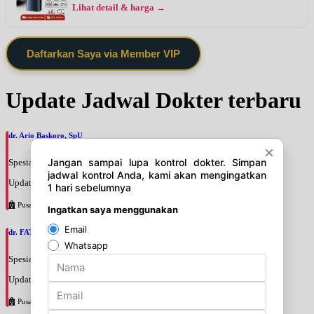
Lihat detail & harga →
Daftarkan Saya via Member VIP
Update Jadwal Dokter terbaru
dr. Ario Baskoro, SpU
Spesialis: Bedah Urologi
Update terakhir: 2026-08-06 18:46:06
Pusat Pertamina
dr. FATAN ABSHARI, SpU
Spesialis: Bedah Urologi
Update terakhir: 2026-08-06 18:42:13
Pusat Pertamina