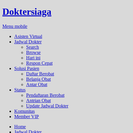
Doktersiaga
Menu mobile
Asisten Virtual
Jadwal Dokter
Search
Browse
Hari ini
Respon Cepat
Solusi Pasien
Daftar Berobat
Belanja Obat
Antar Obat
Status
Pendaftaran Berobat
Antrian Obat
Update Jadwal Dokter
Komunitas
Member VIP
Home
Jadwal Dokter