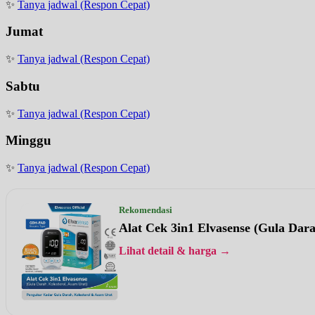
✨
Tanya jadwal (Respon Cepat)
Jumat
✨
Tanya jadwal (Respon Cepat)
Sabtu
✨
Tanya jadwal (Respon Cepat)
Minggu
✨
Tanya jadwal (Respon Cepat)
Rekomendasi
Alat Cek 3in1 Elvasense (Gula Dar
Lihat detail & harga →