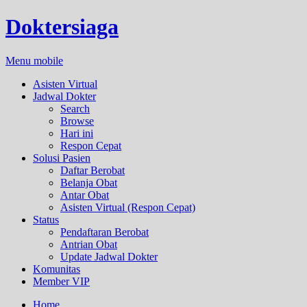
Doktersiaga
Menu mobile
Asisten Virtual
Jadwal Dokter
Search
Browse
Hari ini
Respon Cepat
Solusi Pasien
Daftar Berobat
Belanja Obat
Antar Obat
Asisten Virtual (Respon Cepat)
Status
Pendaftaran Berobat
Antrian Obat
Update Jadwal Dokter
Komunitas
Member VIP
Home