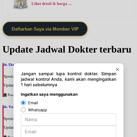
Lihat detail & harga →
Daftarkan Saya via Member VIP
Update Jadwal Dokter terbaru
dr. Eko Hadi Waluyojati, SpM
Spesialis: Mata
Update terakhir: 2026-08-07 18:58:10
Pusat Pertamina
dr. Veda Charissa Nilampaka Parama Putri, SpM
Spesialis: Mata
Update terakhir: 2026-08-07 18:53:32
Pusat Pertamina