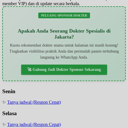
member VIP) dan di update secara berkala.
PELUANG SPONSOR DOKTER
Apakah Anda Seorang Dokter Spesialis di
Jakarta?
Kuota rekomendasi dokter utama untuk halaman ini masih kosong!
Tingkatkan visibilitas praktik Anda dan permudah pasien terhubung
langsung ke WhatsApp Anda.
🚀 Gabung Jadi Dokter Sponsor Sekarang
Senin
✨
Tanya jadwal (Respon Cepat)
Selasa
✨
Tanya jadwal (Respon Cepat)