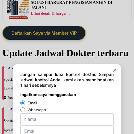
SOLUSI DARURAT PENGISIAN ANGIN DI
JALAN!
Lihat detail & harga →
Daftarkan Saya via Member VIP
Update Jadwal Dokter terbaru
dr. Ario Baskoro, SpU
Spesialis: Bedah Urologi
Update terakhir: 2026-08-06 18:46:06
Pusat Pertamina
dr. FATAN ABSHARI, SpU
Spesialis: Bedah Urologi
Update terakhir: 2026-08-06 18:42:13