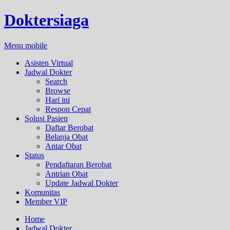
Doktersiaga
Menu mobile
Asisten Virtual
Jadwal Dokter
Search
Browse
Hari ini
Respon Cepat
Solusi Pasien
Daftar Berobat
Belanja Obat
Antar Obat
Status
Pendaftaran Berobat
Antrian Obat
Update Jadwal Dokter
Komunitas
Member VIP
Home
Jadwal Dokter