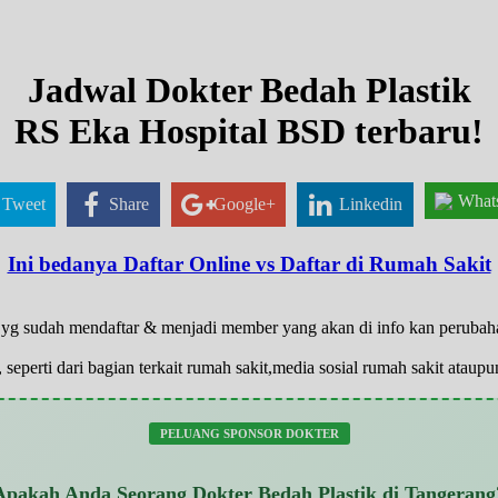
Jadwal Dokter Bedah Plastik
RS Eka Hospital BSD terbaru!
What
Tweet
Share
Google+
Linkedin
Ini bedanya Daftar Online vs Daftar di Rumah Sakit
ya yg sudah mendaftar & menjadi member yang akan di info kan peruba
 seperti dari bagian terkait rumah sakit,media sosial rumah sakit atau
PELUANG SPONSOR DOKTER
Apakah Anda Seorang Dokter Bedah Plastik di Tangerang