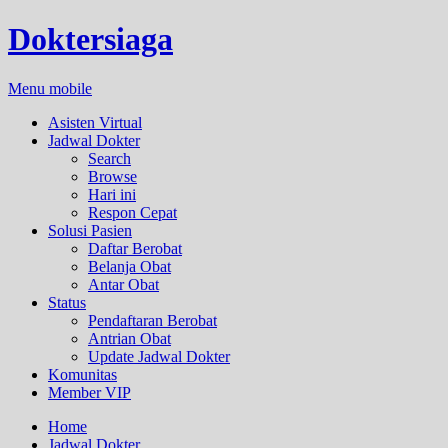
Doktersiaga
Menu mobile
Asisten Virtual
Jadwal Dokter
Search
Browse
Hari ini
Respon Cepat
Solusi Pasien
Daftar Berobat
Belanja Obat
Antar Obat
Status
Pendaftaran Berobat
Antrian Obat
Update Jadwal Dokter
Komunitas
Member VIP
Home
Jadwal Dokter