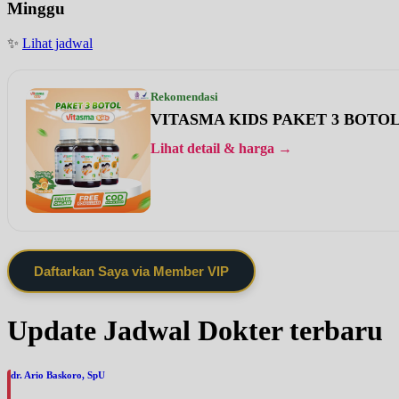
Minggu
✨
Lihat jadwal
Rekomendasi
VITASMA KIDS PAKET 3 BOTO
Lihat detail & harga →
Daftarkan Saya via Member VIP
Update Jadwal Dokter terbaru
dr. Ario Baskoro, SpU