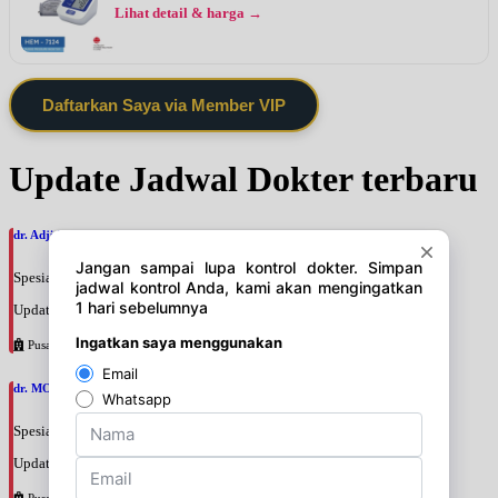
Lihat detail & harga →
Daftarkan Saya via Member VIP
Update Jadwal Dokter terbaru
dr. Adji Suprajitno, SpPD
Spesialis: Penyakit Dalam
Update terakhir: 2026-08-07 20:37:59
Pusat Pertamina
dr. MOCHAMAD PASHA, SpPD
Spesialis: Penyakit Dalam
Update terakhir: 2026-08-07 20:35:45
Pusat Pertamina