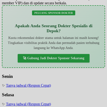
member VIP) dan di update secara berkala.
PELUANG SPONSOR DOKTER
Apakah Anda Seorang Dokter Spesialis di
Depok?
Kuota rekomendasi dokter utama untuk halaman ini masih kosong!
Tingkatkan visibilitas praktik Anda dan permudah pasien terhubung
langsung ke WhatsApp Anda.
🚀 Gabung Jadi Dokter Sponsor Sekarang
Senin
✨
Tanya jadwal (Respon Cepat)
Selasa
✨
Tanya jadwal (Respon Cepat)