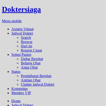
Doktersiaga
Menu mobile
Asisten Virtual
Jadwal Dokter
Search
Browse
Hari ini
Respon Cepat
Solusi Pasien
Daftar Berobat
Belanja Obat
Antar Obat
Status
Pendaftaran Berobat
Antrian Obat
Update Jadwal Dokter
Komunitas
Member VIP
Home
Jadwal Dokter