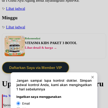
dr I Gusti Ayu Agung Bella Jayaningrum SpBPRE
✨
Lihat jadwal
Minggu
✨
Lihat jadwal
Rekomendasi
VITASMA KIDS PAKET 3 BOTOL
Lihat detail & harga →
Daftarkan Saya via Member VIP
Update Jadwal Dokter terbaru
drg. Yuri Desi Pratamasari, SpKGA
Spesialis: Gigi